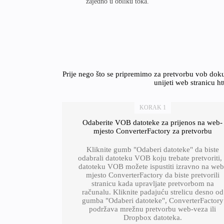
zajedno u obliku toka.
Prije nego što se pripremimo za pretvorbu vob dok
unijeti web stranicu h
KORAK 1
Odaberite VOB datoteke za prijenos na web-
mjesto ConverterFactory za pretvorbu
Kliknite gumb "Odaberi datoteke" da biste
odabrali datoteku VOB koju trebate pretvoriti,
datoteku VOB možete ispustiti izravno na web
mjesto ConverterFactory da biste pretvorili
stranicu kada upravljate pretvorbom na
računalu. Kliknite padajuću strelicu desno od
gumba "Odaberi datoteke", ConverterFactory
podržava mrežnu pretvorbu web-veza ili
Dropbox datoteka.