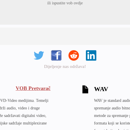
ili ispustite vob ovdje
Dijeljenje nas održava!
VOB Pretvarač
WAV
 DVD-Video medijima. Temelji
WAV je standard audio
rži audio, video i druge
spremanje audio bitno
 sadržavati digitalni video,
metode za spremanje p
ijske sadržaje multiplexirane
formata koji se koris