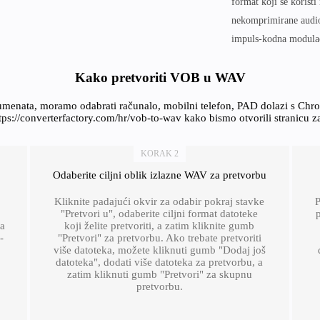
format koji se korist
nekomprimirane audio 
impuls-kodna modula
Kako pretvoriti VOB u WAV
umenata, moramo odabrati računalo, mobilni telefon, PAD dolazi s Ch
ttps://converterfactory.com/hr/vob-to-wav kako bismo otvorili stranicu 
KORAK 2
Odaberite ciljni oblik izlazne WAV za pretvorbu
Kliknite padajući okvir za odabir pokraj stavke
P
"Pretvori u", odaberite ciljni format datoteke
p
 a
koji želite pretvoriti, a zatim kliknite gumb
-
"Pretvori" za pretvorbu. Ako trebate pretvoriti
više datoteka, možete kliknuti gumb "Dodaj još
datoteka", dodati više datoteka za pretvorbu, a
zatim kliknuti gumb "Pretvori" za skupnu
pretvorbu.