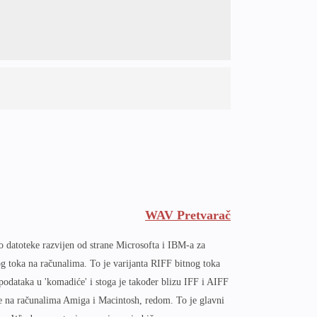
WAV Pretvarač
 datoteke razvijen od strane Microsofta i IBM-a za
g toka na računalima. To je varijanta RIFF bitnog toka
odataka u 'komadiće' i stoga je također blizu IFF i AIFF
te na računalima Amiga i Macintosh, redom. To je glavni