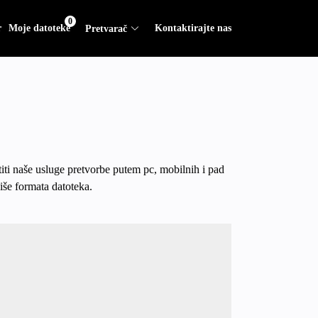
0
r
Moje datoteke
Kontaktirajte nas
Pretvarač
iti naše usluge pretvorbe putem pc, mobilnih i pad
iše formata datoteka.