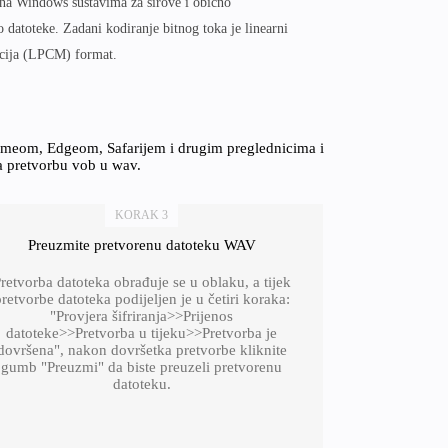
i na Windows sustavima za sirove i obično
datoteke. Zadani kodiranje bitnog toka je linearni
cija (LPCM) format.
romeom, Edgeom, Safarijem i drugim preglednicima i
za pretvorbu vob u wav.
KORAK 3
Preuzmite pretvorenu datoteku WAV
retvorba datoteka obrađuje se u oblaku, a tijek
retvorbe datoteka podijeljen je u četiri koraka:
"Provjera šifriranja>>Prijenos
datoteke>>Pretvorba u tijeku>>Pretvorba je
dovršena", nakon dovršetka pretvorbe kliknite
gumb "Preuzmi" da biste preuzeli pretvorenu
datoteku.