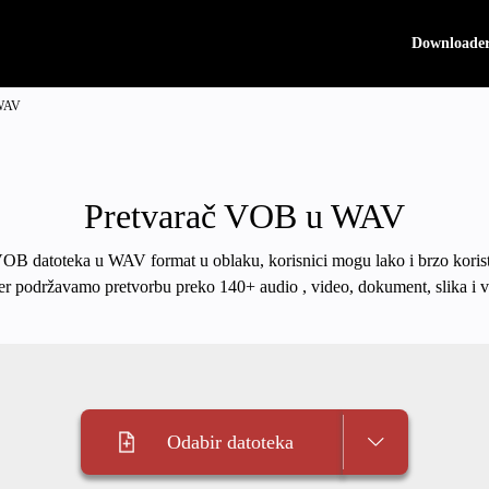
Downloade
 WAV
Pretvarač VOB u WAV
VOB datoteka u WAV format u oblaku, korisnici mogu lako i brzo korist
er podržavamo pretvorbu preko 140+ audio , video, dokument, slika i v
Odabir datoteka