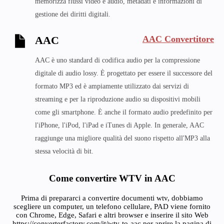
memorizza flussi video e audio, metadati e informazioni di
gestione dei diritti digitali.
AAC Convertitore
AAC
AAC è uno standard di codifica audio per la compressione
digitale di audio lossy. È progettato per essere il successore del
formato MP3 ed è ampiamente utilizzato dai servizi di
streaming e per la riproduzione audio su dispositivi mobili
come gli smartphone. È anche il formato audio predefinito per
l'iPhone, l'iPod, l'iPad e iTunes di Apple. In generale, AAC
raggiunge una migliore qualità del suono rispetto all'MP3 alla
stessa velocità di bit.
Come convertire WTV in AAC
Prima di prepararci a convertire documenti wtv, dobbiamo
scegliere un computer, un telefono cellulare, PAD viene fornito
con Chrome, Edge, Safari e altri browser e inserire il sito Web
https://converterfactory.com/it/wtv-to-aac per aprire la pagina di