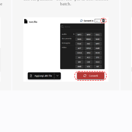
le
batch.