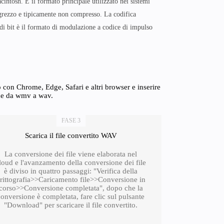
ntosh. È il formato principale utilizzato nei sistemi
grezzo e tipicamente non compresso. La codifica
 di bit è il formato di modulazione a codice di impulso
con Chrome, Edge, Safari e altri browser e inserire
one da wmv a wav.
FASE 3
Scarica il file convertito WAV
La conversione dei file viene elaborata nel
loud e l'avanzamento della conversione dei file
è diviso in quattro passaggi: "Verifica della
rittografia>>Caricamento file>>Conversione in
corso>>Conversione completata", dopo che la
conversione è completata, fare clic sul pulsante
"Download" per scaricare il file convertito.