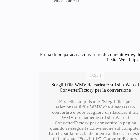
video scaricati.
Prima di prepararci a convertire documenti wmv, do
il sito Web http
FASE 1
Scegli i file WMV da caricare sul sito Web di
ConverterFactory per la conversione
Fare clic sul pulsante "Scegli file" per
selezionare il file WMV che è necessario
convertire e puoi scegliere di rilasciare il file
WMV direttamente sul sito Web di
ConverterFactory per convertire la pagina
quando si esegue la conversione sul computer
Fai clic sulla freccia del menu a discesa a dest
del pulsante "Scegli file", ConverterFactory