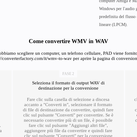
computer Amiga e Maci
Windows per l'audio 
predefinita del flusso
lineare (LPCM).
Come convertire WMV in WAV
bbiamo scegliere un computer, un telefono cellulare, PAD viene fornito 
s://converterfactory.com/it/wmv-to-wav per aprire la pagina di conversi
FASE 2
Seleziona il formato di output WAV di
destinazione per la conversione
Fare clic sulla casella di selezione a discesa
c
accanto a "Converti in", selezionare il formato
di file di destinazione da convertire, quindi fare
c
clic sul pulsante "Converti" per convertire. Se è
necessario convertire più di un file, è possibile
.
fare clic sul pulsante "Aggiungi altri file",
ra
aggiungere più file da convertire e quindi fare
clic sul pulsante "Converti" per la conversione