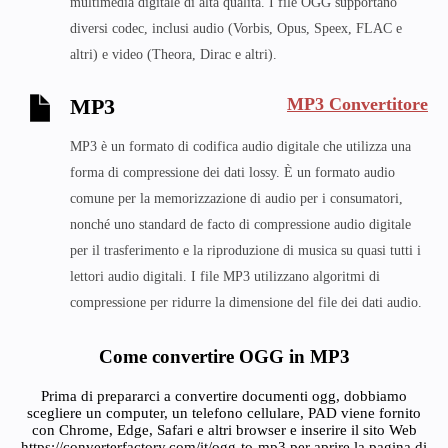
multimedia digitale di alta qualità. I file OGG supportano
diversi codec, inclusi audio (Vorbis, Opus, Speex, FLAC e
altri) e video (Theora, Dirac e altri).
MP3 Convertitore
MP3
MP3 è un formato di codifica audio digitale che utilizza una
forma di compressione dei dati lossy. È un formato audio
comune per la memorizzazione di audio per i consumatori,
nonché uno standard de facto di compressione audio digitale
per il trasferimento e la riproduzione di musica su quasi tutti i
lettori audio digitali. I file MP3 utilizzano algoritmi di
compressione per ridurre la dimensione del file dei dati audio.
Come convertire OGG in MP3
Prima di prepararci a convertire documenti ogg, dobbiamo
scegliere un computer, un telefono cellulare, PAD viene fornito
con Chrome, Edge, Safari e altri browser e inserire il sito Web
https://converterfactory.com/it/ogg-to-mp3 per aprire la pagina di