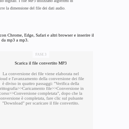
udio digitali. I file MP3 utilizzano algoritmi di
re la dimensione del file dei dati audio.
n Chrome, Edge, Safari e altri browser e inserire il
ne da mp3 a mp3.
FASE 3
Scarica il file convertito MP3
La conversione dei file viene elaborata nel
loud e l'avanzamento della conversione dei file
è diviso in quattro passaggi: "Verifica della
rittografia>>Caricamento file>>Conversione in
corso>>Conversione completata", dopo che la
conversione è completata, fare clic sul pulsante
"Download" per scaricare il file convertito.