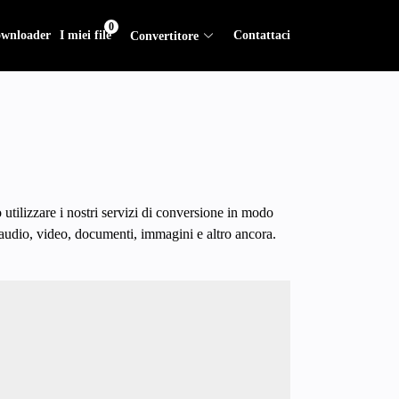
0
wnloader
I miei file
Contattaci
Convertitore
utilizzare i nostri servizi di conversione in modo
e audio, video, documenti, immagini e altro ancora.