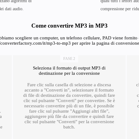
lizzano algoritmi di
quasi tutti i lettori a
ei dati audio.
compressione per ridur
Come convertire MP3 in MP3
biamo scegliere un computer, un telefono cellulare, PAD viene fornito co
//converterfactory.com/it/mp3-to-mp3 per aprire la pagina di conversio
FASE 2
Seleziona il formato di output MP3 di
destinazione per la conversione
Fare clic sulla casella di selezione a discesa
c
accanto a "Converti in", selezionare il formato
di file di destinazione da convertire, quindi fare
c
clic sul pulsante "Converti" per convertire. Se è
necessario convertire più di un file, è possibile
.
fare clic sul pulsante "Aggiungi altri file",
ra
aggiungere più file da convertire e quindi fare
clic sul pulsante "Converti" per la conversione
le
batch.