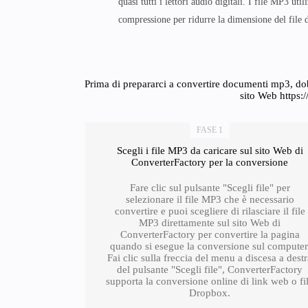
quasi tutti i lettori audio digitali. I file MP3 uti
compressione per ridurre la dimensione del file d
Prima di prepararci a convertire documenti mp3, dob
sito Web https:
FASE 1
Scegli i file MP3 da caricare sul sito Web di
ConverterFactory per la conversione
Fare clic sul pulsante "Scegli file" per
selezionare il file MP3 che è necessario
convertire e puoi scegliere di rilasciare il file
MP3 direttamente sul sito Web di
ConverterFactory per convertire la pagina
quando si esegue la conversione sul computer
Fai clic sulla freccia del menu a discesa a dest
del pulsante "Scegli file", ConverterFactory
supporta la conversione online di link web o fi
Dropbox.