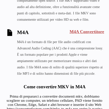
completamente open source. I file MKV supportano video e
audio ad alta definizione, oltre a funzionalità avanzate come
punti di capitolo, sottotitoli e meta-dati. I file MKV sono
comunemente utilizzati per video HD su web e film.
M4A Convertitore
M4A
M4A è un formato di file per file audio codificati con
Advanced Audio Coding (AAC) che è una compressione lossy.
È un formato popolare per i prodotti Apple e viene
ampiamente utilizzato per memorizzare musica e altri dati
audio. I file M4A sono di solito di qualità superiore rispetto ai
file MP3 e di solito hanno dimensioni di file più piccole.
Come convertire MKV in M4A
Prima di prepararci a convertire documenti mkv, dobbiamo
scegliere un computer, un telefono cellulare, PAD viene fornito
con Chrome, Edge, Safari e altri browser e inserire il sito Web
https://converterfactory.com/it/mkv-to-m4a per aprire la pagina