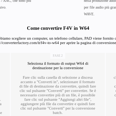
4 / AAC, che sono più
nella produzione audi
sivo.
per file audio più gr
WAVE.
Come convertire F4V in W64
biamo scegliere un computer, un telefono cellulare, PAD viene fornito co
://converterfactory.com/it/f4v-to-w64 per aprire la pagina di conversion
FASE 2
Seleziona il formato di output W64 di
destinazione per la conversione
Fare clic sulla casella di selezione a discesa
c
accanto a "Converti in", selezionare il formato
di file di destinazione da convertire, quindi fare
c
clic sul pulsante "Converti" per convertire. Se è
necessario convertire più di un file, è possibile
.
fare clic sul pulsante "Aggiungi altri file",
ra
aggiungere più file da convertire e quindi fare
clic sul pulsante "Converti" per la conversione
le
batch.