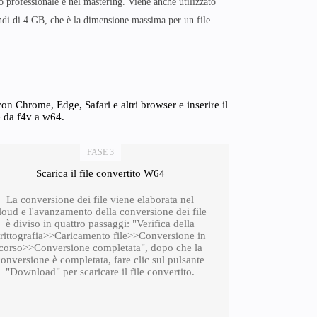
o professionale e nel mastering. Viene anche utilizzato
andi di 4 GB, che è la dimensione massima per un file
n Chrome, Edge, Safari e altri browser e inserire il
e da f4v a w64.
FASE 3
Scarica il file convertito W64
La conversione dei file viene elaborata nel
loud e l'avanzamento della conversione dei file
è diviso in quattro passaggi: "Verifica della
rittografia>>Caricamento file>>Conversione in
corso>>Conversione completata", dopo che la
conversione è completata, fare clic sul pulsante
"Download" per scaricare il file convertito.