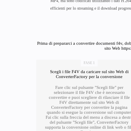
MP4, ma sono codificati utilizzando i dati H.26
efficienti per lo streaming e il download progres
Prima di prepararci a convertire documenti f4v, dob
sito Web https
FASE 1
Scegli i file F4V da caricare sul sito Web di
ConverterFactory per la conversione
Fare clic sul pulsante "Scegli file" per
selezionare il file F4V che è necessario
convertire e puoi scegliere di rilasciare il file
F4V direttamente sul sito Web di
ConverterFactory per convertire la pagina
quando si esegue la conversione sul computer
Fai clic sulla freccia del menu a discesa a dest
del pulsante "Scegli file", ConverterFactory
supporta la conversione online di link web o fi