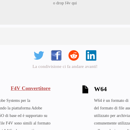
o drop f4v qui
La condivisione ci fa andare avanti!
F4V Convertitore
W64
obe Systems per la
W64 è un formato di fi
zando la piattaforma Adobe
del formato di file 
SO di base ed è supportato su
utilizzato per archivi
file F4V sono simili al formato
comunemente utilizzato