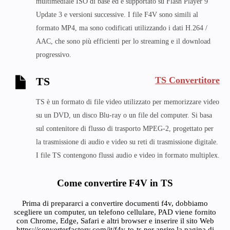
multimediale ISO di base ed è supportato su Flash Player 9
Update 3 e versioni successive. I file F4V sono simili al
formato MP4, ma sono codificati utilizzando i dati H.264 /
AAC, che sono più efficienti per lo streaming e il download
progressivo.
TS Convertitore
TS
TS è un formato di file video utilizzato per memorizzare video
su un DVD, un disco Blu-ray o un file del computer. Si basa
sul contenitore di flusso di trasporto MPEG-2, progettato per
la trasmissione di audio e video su reti di trasmissione digitale.
I file TS contengono flussi audio e video in formato multiplex.
Come convertire F4V in TS
Prima di prepararci a convertire documenti f4v, dobbiamo
scegliere un computer, un telefono cellulare, PAD viene fornito
con Chrome, Edge, Safari e altri browser e inserire il sito Web
https://converterfactory.com/it/f4v-to-ts per aprire la pagina di