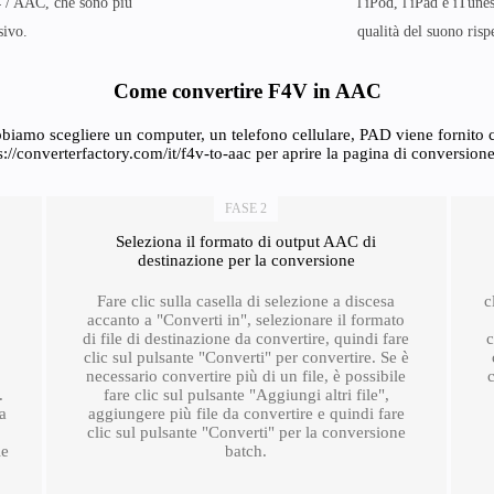
4 / AAC, che sono più
l'iPod, l'iPad e iTun
sivo.
qualità del suono rispe
Come convertire F4V in AAC
biamo scegliere un computer, un telefono cellulare, PAD viene fornito co
s://converterfactory.com/it/f4v-to-aac per aprire la pagina di conversione
FASE 2
Seleziona il formato di output AAC di
destinazione per la conversione
Fare clic sulla casella di selezione a discesa
c
accanto a "Converti in", selezionare il formato
di file di destinazione da convertire, quindi fare
c
clic sul pulsante "Converti" per convertire. Se è
necessario convertire più di un file, è possibile
.
fare clic sul pulsante "Aggiungi altri file",
ra
aggiungere più file da convertire e quindi fare
clic sul pulsante "Converti" per la conversione
le
batch.