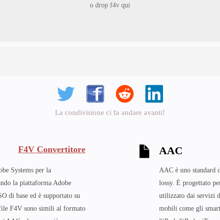
o drop f4v qui
La condivisione ci fa andare avanti!
F4V Convertitore
AAC
obe Systems per la
AAC è uno standard di
zando la piattaforma Adobe
lossy. È progettato p
SO di base ed è supportato su
utilizzato dai servizi
file F4V sono simili al formato
mobili come gli smart