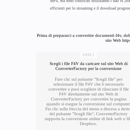
MP4, ma sono codificati utilizzando i dati H.26
efficienti per lo streaming e il download progres
Prima di prepararci a convertire documenti f4v, dob
sito Web http
FASE 1
Scegli i file F4V da caricare sul sito Web di
ConverterFactory per la conversione
Fare clic sul pulsante "Scegli file" per
selezionare il file F4V che è necessario
convertire e puoi scegliere di rilasciare il file
F4V direttamente sul sito Web di
ConverterFactory per convertire la pagina
quando si esegue la conversione sul computer
Fai clic sulla freccia del menu a discesa a dest
del pulsante "Scegli file", ConverterFactory
supporta la conversione online di link web o fi
Dropbox.