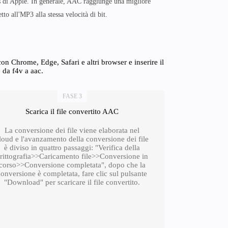
es di Apple. In generale, AAC raggiunge una migliore
tto all'MP3 alla stessa velocità di bit.
n Chrome, Edge, Safari e altri browser e inserire il
 da f4v a aac.
FASE 3
Scarica il file convertito AAC
La conversione dei file viene elaborata nel
loud e l'avanzamento della conversione dei file
è diviso in quattro passaggi: "Verifica della
rittografia>>Caricamento file>>Conversione in
corso>>Conversione completata", dopo che la
conversione è completata, fare clic sul pulsante
"Download" per scaricare il file convertito.