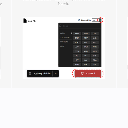
le
batch.