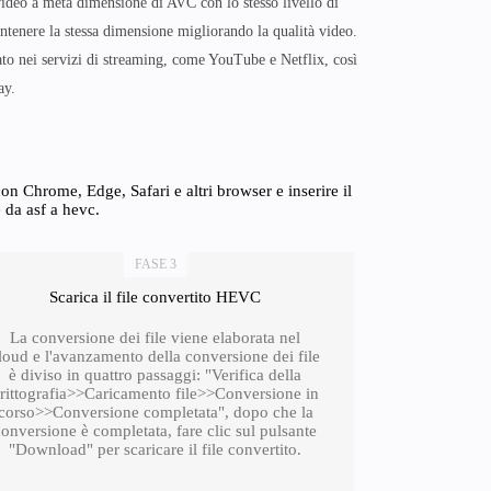
video a metà dimensione di AVC con lo stesso livello di
ntenere la stessa dimensione migliorando la qualità video.
to nei servizi di streaming, come YouTube e Netflix, così
ay.
n Chrome, Edge, Safari e altri browser e inserire il
 da asf a hevc.
FASE 3
Scarica il file convertito HEVC
La conversione dei file viene elaborata nel
loud e l'avanzamento della conversione dei file
è diviso in quattro passaggi: "Verifica della
rittografia>>Caricamento file>>Conversione in
corso>>Conversione completata", dopo che la
conversione è completata, fare clic sul pulsante
"Download" per scaricare il file convertito.