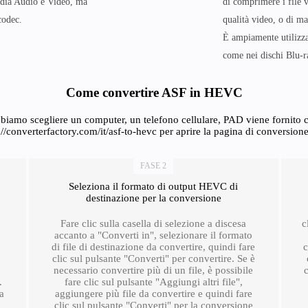
edia Audio e Video, ma
di comprimere i file 
codec.
qualità video, o di ma
È ampiamente utilizza
come nei dischi Blu-r
Come convertire ASF in HEVC
biamo scegliere un computer, un telefono cellulare, PAD viene fornito co
://converterfactory.com/it/asf-to-hevc per aprire la pagina di conversione
FASE 2
Seleziona il formato di output HEVC di
destinazione per la conversione
Fare clic sulla casella di selezione a discesa
c
accanto a "Converti in", selezionare il formato
di file di destinazione da convertire, quindi fare
c
clic sul pulsante "Converti" per convertire. Se è
necessario convertire più di un file, è possibile
.
fare clic sul pulsante "Aggiungi altri file",
ra
aggiungere più file da convertire e quindi fare
clic sul pulsante "Converti" per la conversione