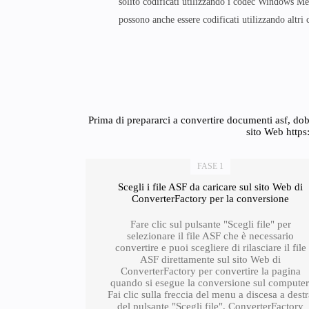
solito codificati utilizzando i codec Windows M
possono anche essere codificati utilizzando altri 
Prima di prepararci a convertire documenti asf, dob
sito Web https
FASE 1
Scegli i file ASF da caricare sul sito Web di
ConverterFactory per la conversione
Fare clic sul pulsante "Scegli file" per
selezionare il file ASF che è necessario
convertire e puoi scegliere di rilasciare il file
ASF direttamente sul sito Web di
ConverterFactory per convertire la pagina
quando si esegue la conversione sul computer
Fai clic sulla freccia del menu a discesa a dest
del pulsante "Scegli file", ConverterFactory