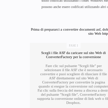
solito codificati utilizzando i codec Windows M
possono anche essere codificati utilizzando altri 
Prima di prepararci a convertire documenti asf, dob
sito Web http
FASE 1
Scegli i file ASF da caricare sul sito Web di
ConverterFactory per la conversione
Fare clic sul pulsante "Scegli file" per
selezionare il file ASF che è necessario
convertire e puoi scegliere di rilasciare il file
ASF direttamente sul sito Web di
ConverterFactory per convertire la pagina
quando si esegue la conversione sul computer
Fai clic sulla freccia del menu a discesa a dest
del pulsante "Scegli file", ConverterFactory
supporta la conversione online di link web o fi
Dropbox.