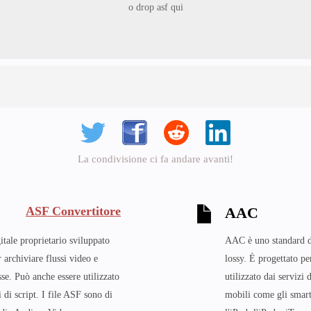
o drop asf qui
La condivisione ci fa andare avanti!
ASF Convertitore
AAC
tale proprietario sviluppato
AAC è uno standard di
 archiviare flussi video e
lossy. È progettato p
sse. Può anche essere utilizzato
utilizzato dai servizi
 di script. I file ASF sono di
mobili come gli smart