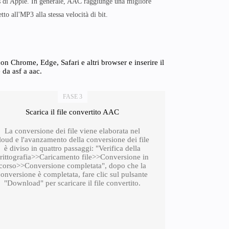
es di Apple. In generale, AAC raggiunge una migliore
tto all'MP3 alla stessa velocità di bit.
n Chrome, Edge, Safari e altri browser e inserire il
 da asf a aac.
FASE 3
Scarica il file convertito AAC
La conversione dei file viene elaborata nel
loud e l'avanzamento della conversione dei file
è diviso in quattro passaggi: "Verifica della
rittografia>>Caricamento file>>Conversione in
corso>>Conversione completata", dopo che la
conversione è completata, fare clic sul pulsante
"Download" per scaricare il file convertito.