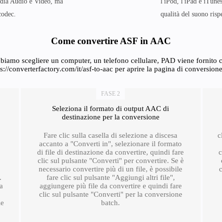
edia Audio e Video, ma
l'iPod, l'iPad e iTun
codec.
qualità del suono rispe
Come convertire ASF in AAC
biamo scegliere un computer, un telefono cellulare, PAD viene fornito co
s://converterfactory.com/it/asf-to-aac per aprire la pagina di conversione
FASE 2
Seleziona il formato di output AAC di
destinazione per la conversione
Fare clic sulla casella di selezione a discesa
c
accanto a "Converti in", selezionare il formato
di file di destinazione da convertire, quindi fare
c
clic sul pulsante "Converti" per convertire. Se è
necessario convertire più di un file, è possibile
.
fare clic sul pulsante "Aggiungi altri file",
ra
aggiungere più file da convertire e quindi fare
clic sul pulsante "Converti" per la conversione
le
batch.