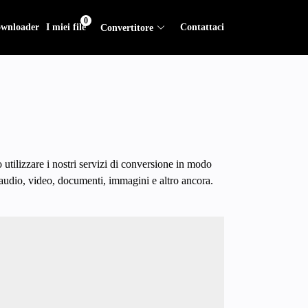
0
wnloader
I miei file
Contattaci
Convertitore
utilizzare i nostri servizi di conversione in modo
e audio, video, documenti, immagini e altro ancora.