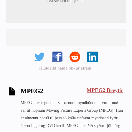
eða slepptu mpeg2 hér
Hlutdeild halda okkur áfram!
MPEG2 Breytir
MPEG2
MPEG-2 er tegund af stafrænum myndböndum sem þróuð
var af hópnum Moving Picture Experts Group (MPEG). Hún
er almennt notuð til þess að kóða stafrænt myndband fyrir
útsendingar og DVD kerfi. MPEG-2 sniðið styður fjölmörg