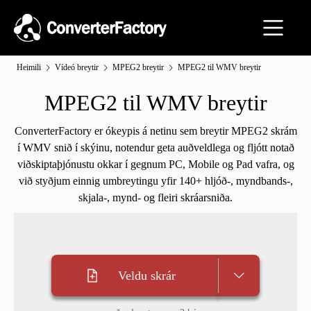
Heimili
Vídeó breytir
MPEG2 breytir
MPEG2 til WMV breytir
MPEG2 til WMV breytir
ConverterFactory er ókeypis á netinu sem breytir MPEG2 skrám
í WMV snið í skýinu, notendur geta auðveldlega og fljótt notað
viðskiptaþjónustu okkar í gegnum PC, Mobile og Pad vafra, og
við styðjum einnig umbreytingu yfir 140+ hljóð-, myndbands-,
skjala-, mynd- og fleiri skráarsniða.
Veldu skrár