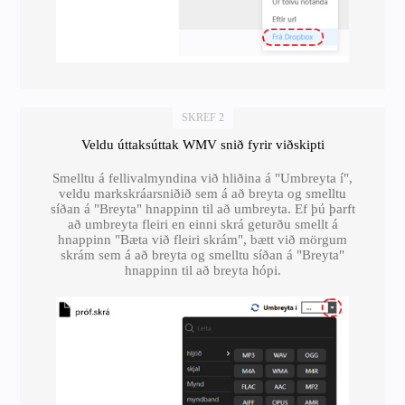
SKREF 2
Veldu úttaksúttak WMV snið fyrir viðskipti
Smelltu á fellivalmyndina við hliðina á "Umbreyta í",
veldu markskráarsniðið sem á að breyta og smelltu
síðan á "Breyta" hnappinn til að umbreyta. Ef þú þarft
að umbreyta fleiri en einni skrá geturðu smellt á
hnappinn "Bæta við fleiri skrám", bætt við mörgum
skrám sem á að breyta og smelltu síðan á "Breyta"
hnappinn til að breyta hópi.