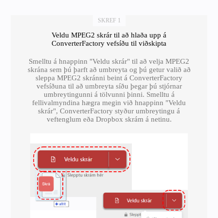
SKREF 1
Veldu MPEG2 skrár til að hlaða upp á
ConverterFactory vefsíðu til viðskipta
Smelltu á hnappinn "Veldu skrár" til að velja MPEG2
skrána sem þú þarft að umbreyta og þú getur valið að
sleppa MPEG2 skránni beint á ConverterFactory
vefsíðuna til að umbreyta síðu þegar þú stjórnar
umbreytingunni á tölvunni þinni. Smelltu á
fellivalmyndina hægra megin við hnappinn "Veldu
skrár", ConverterFactory styður umbreytingu á
veftenglum eða Dropbox skrám á netinu.