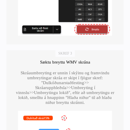
SKREF 3
Sæktu breyttu WMV skrána
Skráaumbreyting er unnin í skýinu og framvindu
umbreytingar skráa er skipt í fjögur skref:
"Dulkóðunarstaðfesting>>
Skráarupphleðsla>>Umbreyting í
vinnslu>>Umbreytingu lokið", eftir að umbreytingu er
lokið, smelltu á hnappinn "Hlaða niður" til að hlaða
niður breyttu skránni.