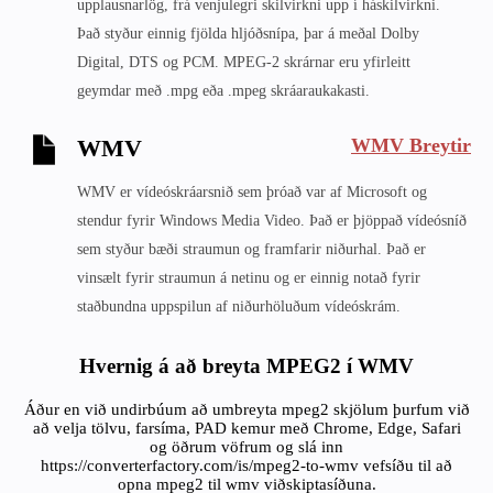
upplausnarlög, frá venjulegri skilvirkni upp í háskilvirkni.
Það styður einnig fjölda hljóðsnípa, þar á meðal Dolby
Digital, DTS og PCM. MPEG-2 skrárnar eru yfirleitt
geymdar með .mpg eða .mpeg skráaraukakasti.
WMV Breytir
WMV
WMV er vídeóskráarsnið sem þróað var af Microsoft og
stendur fyrir Windows Media Video. Það er þjöppað vídeósníð
sem styður bæði straumun og framfarir niðurhal. Það er
vinsælt fyrir straumun á netinu og er einnig notað fyrir
staðbundna uppspilun af niðurhöluðum vídeóskrám.
Hvernig á að breyta MPEG2 í WMV
Áður en við undirbúum að umbreyta mpeg2 skjölum þurfum við
að velja tölvu, farsíma, PAD kemur með Chrome, Edge, Safari
og öðrum vöfrum og slá inn
https://converterfactory.com/is/mpeg2-to-wmv vefsíðu til að
opna mpeg2 til wmv viðskiptasíðuna.