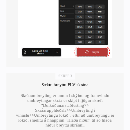
SKREF 3
Sæktu breyttu FLV skrána
Skráaumbreyting er unnin í skýinu og framvindu
umbreytingar skráa er skipt í fjögur skref:
"Dulkóðunarstaðfesting>>
Skráarupphleðsla>>Umbreyting í
vinnslu>>Umbreytingu lokið", eftir að umbreytingu er
lokið, smelltu á hnappinn "Hlaða niður" til að hlaða
niður breyttu skránni.