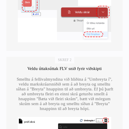
SKREF 2
Veldu úttaksúttak FLV snið fyrir viðskipti
Smelltu á fellivalmyndina við hliðina á "Umbreyta í",
veldu markskráarsniðið sem á að breyta og smelltu
síðan á "Breyta" hnappinn til að umbreyta. Ef þú þarft
að umbreyta fleiri en einni skrá geturðu smellt á
hnappinn "Bæta við fleiri skrám", bætt við mörgum
skrám sem á að breyta og smelltu síðan á "Breyta"
hnappinn til að breyta hópi.