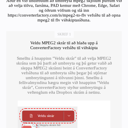
Áður en við undirbúum að umbreyta mpeg2 skjölum þurfum við
að velja tölvu, farsíma, PAD kemur með Chrome, Edge, Safari
og öðrum vöfrum og slá inn
https://converterfactory.com/is/mpeg2-to-flv vefsíðu til að opna
mpeg2 til flv viðskiptasíðuna.
SKREF 1
Veldu MPEG2 skrár til að hlaða upp á
ConverterFactory vefsíðu til viðskipta
Smelltu á hnappinn "Veldu skrár" til að velja MPEG2
skrána sem þú þarft að umbreyta og þú getur valið að
sleppa MPEG2 skránni beint á ConverterFactory
vefsíðuna til að umbreyta síðu þegar þú stjórnar
umbreytingunni á tölvunni þinni. Smelltu á
fellivalmyndina hægra megin við hnappinn "Veldu
skrár", ConverterFactory styður umbreytingu á
veftenglum eða Dropbox skrám á netinu.