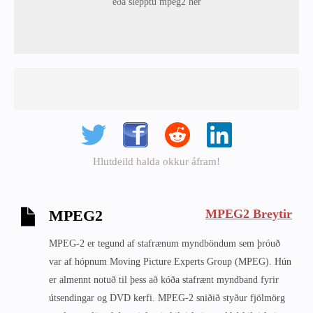
eða slepptu mpeg2 hér
Hlutdeild halda okkur áfram!
MPEG2 Breytir
MPEG2
MPEG-2 er tegund af stafrænum myndböndum sem þróuð
var af hópnum Moving Picture Experts Group (MPEG). Hún
er almennt notuð til þess að kóða stafrænt myndband fyrir
útsendingar og DVD kerfi. MPEG-2 sniðið styður fjölmörg