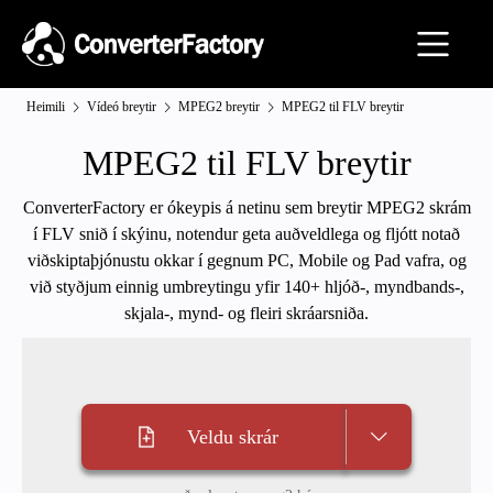
Heimili
Vídeó breytir
MPEG2 breytir
MPEG2 til FLV breytir
MPEG2 til FLV breytir
ConverterFactory er ókeypis á netinu sem breytir MPEG2 skrám
í FLV snið í skýinu, notendur geta auðveldlega og fljótt notað
viðskiptaþjónustu okkar í gegnum PC, Mobile og Pad vafra, og
við styðjum einnig umbreytingu yfir 140+ hljóð-, myndbands-,
skjala-, mynd- og fleiri skráarsniða.
Veldu skrár