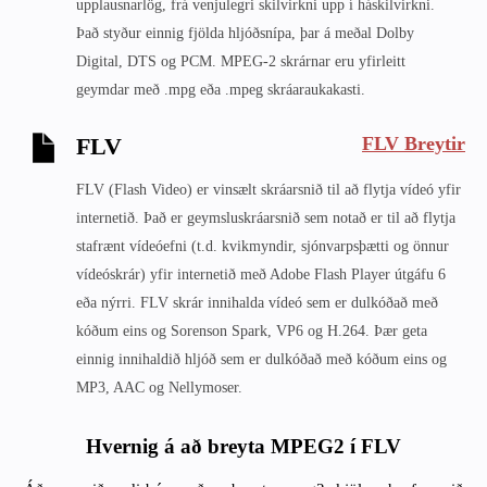
upplausnarlög, frá venjulegri skilvirkni upp í háskilvirkni.
Það styður einnig fjölda hljóðsnípa, þar á meðal Dolby
Digital, DTS og PCM. MPEG-2 skrárnar eru yfirleitt
geymdar með .mpg eða .mpeg skráaraukakasti.
FLV Breytir
FLV
FLV (Flash Video) er vinsælt skráarsnið til að flytja vídeó yfir
internetið. Það er geymsluskráarsnið sem notað er til að flytja
stafrænt vídeóefni (t.d. kvikmyndir, sjónvarpsþætti og önnur
vídeóskrár) yfir internetið með Adobe Flash Player útgáfu 6
eða nýrri. FLV skrár innihalda vídeó sem er dulkóðað með
kóðum eins og Sorenson Spark, VP6 og H.264. Þær geta
einnig innihaldið hljóð sem er dulkóðað með kóðum eins og
MP3, AAC og Nellymoser.
Hvernig á að breyta MPEG2 í FLV