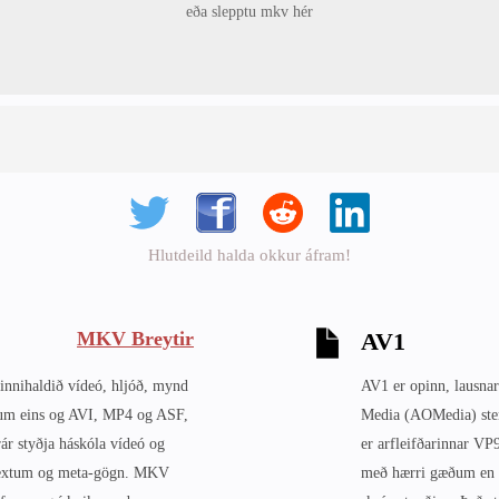
eða slepptu mkv hér
Hlutdeild halda okkur áfram!
MKV Breytir
AV1
nnihaldið vídeó, hljóð, mynd
AV1 er opinn, lausna
mum eins og AVI, MP4 og ASF,
Media (AOMedia) sten
ár styðja háskóla vídeó og
er arfleifðarinnar V
, textum og meta-gögn. MKV
með hærri gæðum en n