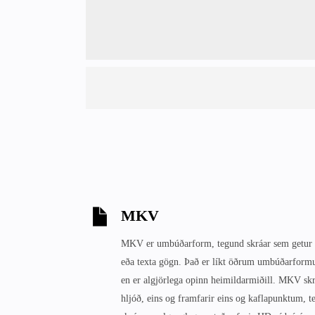
MKV
MKV er umbúðarform, tegund skráar sem getur i
eða texta gögn. Það er líkt öðrum umbúðarfor
en er algjörlega opinn heimildarmiðill. MKV skr
hljóð, eins og framfarir eins og kaflapunktum