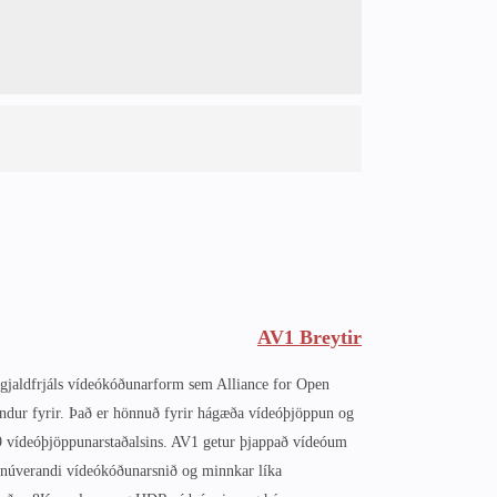
AV1 Breytir
rgjaldfrjáls vídeókóðunarform sem Alliance for Open
dur fyrir. Það er hönnuð fyrir hágæða vídeóþjöppun og
P9 vídeóþjöppunarstaðalsins. AV1 getur þjappað vídeóum
úverandi vídeókóðunarsnið og minnkar líka