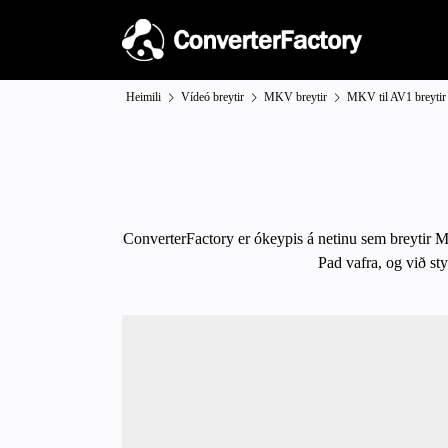
Heimili
Vídeó breytir
MKV breytir
MKV til AV1 breytir
ConverterFactory er ókeypis á netinu sem breytir 
Pad vafra, og við st