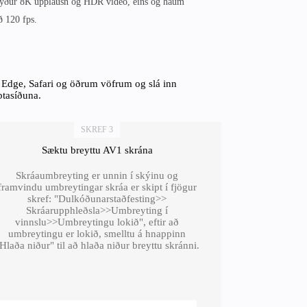
styður 8K upplausn og HDR vídeó, eins og háum
 120 fps.
Edge, Safari og öðrum vöfrum og slá inn
ptasíðuna.
SKREF 3
Sæktu breyttu AV1 skrána
Skráaumbreyting er unnin í skýinu og
framvindu umbreytingar skráa er skipt í fjögur
skref: "Dulkóðunarstaðfesting>>
Skráarupphleðsla>>Umbreyting í
vinnslu>>Umbreytingu lokið", eftir að
umbreytingu er lokið, smelltu á hnappinn
Hlaða niður" til að hlaða niður breyttu skránni.