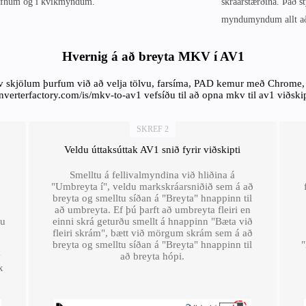
 vefnum og í kvikmyndum.
skráarstærðina. Það 
myndumyndum allt að
Hvernig á að breyta MKV í AV1
skjölum þurfum við að velja tölvu, farsíma, PAD kemur með Chrome, 
onverterfactory.com/is/mkv-to-av1 vefsíðu til að opna mkv til av1 viðski
SKREF 2
Veldu úttaksúttak AV1 snið fyrir viðskipti
Smelltu á fellivalmyndina við hliðina á
"Umbreyta í", veldu markskráarsniðið sem á að
breyta og smelltu síðan á "Breyta" hnappinn til
að umbreyta. Ef þú þarft að umbreyta fleiri en
ðu
einni skrá geturðu smellt á hnappinn "Bæta við
fleiri skrám", bætt við mörgum skrám sem á að
breyta og smelltu síðan á "Breyta" hnappinn til
"
y
að breyta hópi.
x