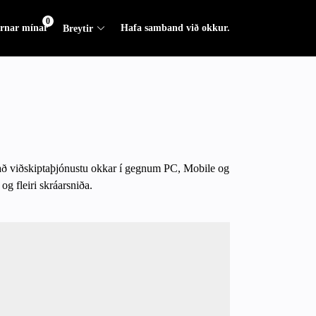
0
rnar mínar
Hafa samband við okkur.
Breytir
tað viðskiptaþjónustu okkar í gegnum PC, Mobile og
g fleiri skráarsniða.