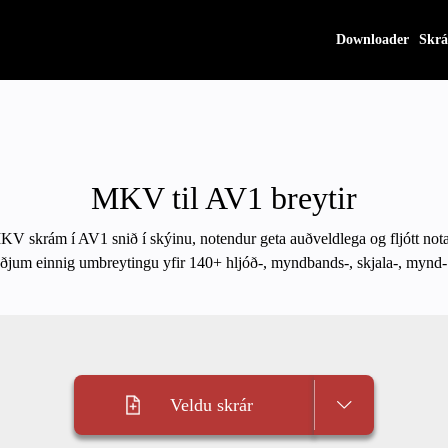
Downloader
Skrá
MKV til AV1 breytir
MKV skrám í AV1 snið í skýinu, notendur geta auðveldlega og fljótt no
yðjum einnig umbreytingu yfir 140+ hljóð-, myndbands-, skjala-, mynd- o
Veldu skrár