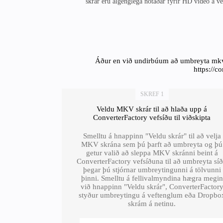
skrár eru algenglega notaðar fyrir HD vídeó á
Áður en við undirbúum að umbreyta mkv 
https://c
SKREF 1
Veldu MKV skrár til að hlaða upp á
ConverterFactory vefsíðu til viðskipta
Smelltu á hnappinn "Veldu skrár" til að velja
MKV skrána sem þú þarft að umbreyta og þú
getur valið að sleppa MKV skránni beint á
ConverterFactory vefsíðuna til að umbreyta sí
þegar þú stjórnar umbreytingunni á tölvunni
þinni. Smelltu á fellivalmyndina hægra megin
við hnappinn "Veldu skrár", ConverterFactor
styður umbreytingu á veftenglum eða Dropbo
skrám á netinu.