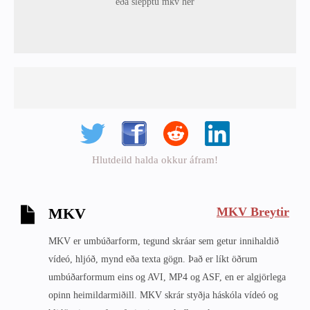
eða slepptu mkv hér
Hlutdeild halda okkur áfram!
MKV Breytir
MKV
MKV er umbúðarform, tegund skráar sem getur innihaldið
vídeó, hljóð, mynd eða texta gögn. Það er líkt öðrum
umbúðarformum eins og AVI, MP4 og ASF, en er algjörlega
opinn heimildarmiðill. MKV skrár styðja háskóla vídeó og