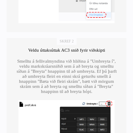
SKREF 2
Veldu úttaksúttak AC3 snið fyrir viðskipti
Smelltu á fellivalmyndina við hliðina á "Umbreyta í",
veldu markskráarsniðið sem á að breyta og smelltu
síðan á "Breyta" hnappinn til að umbreyta. Ef þú þarft
að umbreyta fleiri en einni skrá geturðu smellt á
hnappinn "Bæta við fleiri skrám", bætt við mörgum
skrám sem á að breyta og smelltu síðan á "Breyta"
hnappinn til að breyta hópi.