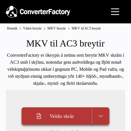
Heimili
Vídeó breytir
MKV breytir
MKV til AC3 breytir
MKV til AC3 breytir
ConverterFactory er ókeypis á netinu sem breytir MKV skrám í
AC3 snið í skýinu, notendur geta auðveldlega og fljótt notað
viðskiptaþjónustu okkar í gegnum PC, Mobile og Pad vafra, og
við styðjum einnig umbreytingu yfir 140+ hljóð-, myndbands-,
skjala-, mynd- og fleiri skráarsniða.
Veldu skrár