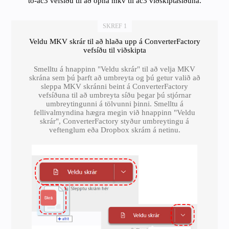
to-ac3 vefsíðu til að opna mkv til ac3 viðskiptasíðuna.
SKREF 1
Veldu MKV skrár til að hlaða upp á ConverterFactory
vefsíðu til viðskipta
Smelltu á hnappinn "Veldu skrár" til að velja MKV
skrána sem þú þarft að umbreyta og þú getur valið að
sleppa MKV skránni beint á ConverterFactory
vefsíðuna til að umbreyta síðu þegar þú stjórnar
umbreytingunni á tölvunni þinni. Smelltu á
fellivalmyndina hægra megin við hnappinn "Veldu
skrár", ConverterFactory styður umbreytingu á
veftenglum eða Dropbox skrám á netinu.