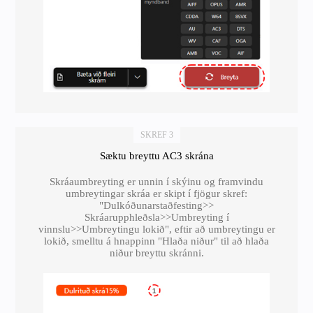
SKREF 3
Sæktu breyttu AC3 skrána
Skráaumbreyting er unnin í skýinu og framvindu
umbreytingar skráa er skipt í fjögur skref:
"Dulkóðunarstaðfesting>>
Skráarupphleðsla>>Umbreyting í
vinnslu>>Umbreytingu lokið", eftir að umbreytingu er
lokið, smelltu á hnappinn "Hlaða niður" til að hlaða
niður breyttu skránni.