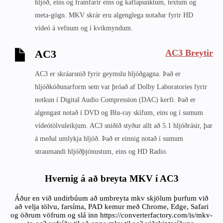
hljóð, eins og framfarir eins og kaflapunktum, textum og
meta-gögn. MKV skrár eru algenglega notaðar fyrir HD
vídeó á vefnum og í kvikmyndum.
AC3 Breytir
AC3
AC3 er skráarsnið fyrir geymslu hljóðgagna. Það er
hljóðkóðunarform sem var þróað af Dolby Laboratories fyrir
notkun í Digital Audio Compression (DAC) kerfi. Það er
algengast notað í DVD og Blu-ray skífum, eins og í sumum
vídeótölvuleikjum. AC3 sniðið styður allt að 5.1 hljóðrásir, þar
á meðal umlykja hljóð. Það er einnig notað í sumum
straumandi hljóðþjónustum, eins og HD Radio.
Hvernig á að breyta MKV í AC3
Áður en við undirbúum að umbreyta mkv skjölum þurfum við
að velja tölvu, farsíma, PAD kemur með Chrome, Edge, Safari
og öðrum vöfrum og slá inn https://converterfactory.com/is/mkv-