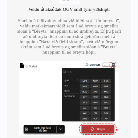
Veldu úttaksúttak OGV snið fyrir viðskipti
Smelltu á fellivalmyndina við hliðina á "Umbreyta í",
veldu markskráarsniðið sem á að breyta og smelltu
síðan á "Breyta" hnappinn til að umbreyta. Ef þú þarft
að umbreyta fleiri en einni skrá geturðu smellt á
hnappinn "Bæta við fleiri skrám", bætt við mörgum
skrám sem á að breyta og smelltu síðan á "Breyta"
hnappinn til að breyta hópi.