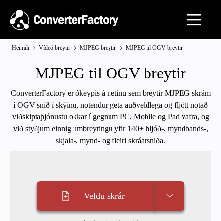
Heimili
Vídeó breytir
MJPEG breytir
MJPEG til OGV breytir
MJPEG til OGV breytir
ConverterFactory er ókeypis á netinu sem breytir MJPEG skrám
í OGV snið í skýinu, notendur geta auðveldlega og fljótt notað
viðskiptaþjónustu okkar í gegnum PC, Mobile og Pad vafra, og
við styðjum einnig umbreytingu yfir 140+ hljóð-, myndbands-,
skjala-, mynd- og fleiri skráarsniða.
Veldu skrár