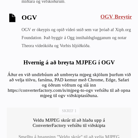
miðlara og vefskoðurum.
OGV Breytir
OGV
OGV er ókeypis og opið vídeó snið sem var þróað af Xiph.org
Foundation. Það byggir á Ogg innihaldsglugganum og notar
Theora vídeókóða og Vorbis hljóðkóða.
Hvernig á að breyta MJPEG í OGV
Áður en við undirbúum að umbreyta mjpeg skjölum þurfum við
að velja tölvu, farsíma, PAD kemur með Chrome, Edge, Safari
og öðrum vöfrum og slá inn
https://converterfactory.com/is/mjpeg-to-ogv vefsíðu til að opna
mjpeg til ogv viðskiptasíðuna.
SKREF 1
Veldu MJPEG skrár til að hlaða upp á
ConverterFactory vefsíðu til viðskipta
Smelltu á hnappinn "Veldu skrár" til að velja MJPEG