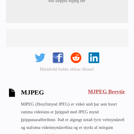
eða slepptu mjpeg hér
Hlutdeild halda okkur áfram!
MJPEG Breytir
MJPEG
MJPEG (Hreyfimynd JPEG) er vídeó snið þar sem hvert
ramma vídeósins er þjöppuð með JPEG mynd
þjöppunaraðferðinni. Það er algengt notað fyrir vefmyndavél
og stafræna vídeómyndavélina og er styrkt af mörgum