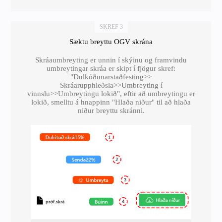
SKREF 3
Sæktu breyttu OGV skrána
Skráaumbreyting er unnin í skýinu og framvindu
umbreytingar skráa er skipt í fjögur skref:
"Dulkóðunarstaðfesting>>
Skráarupphleðsla>>Umbreyting í
vinnslu>>Umbreytingu lokið", eftir að umbreytingu er
lokið, smelltu á hnappinn "Hlaða niður" til að hlaða
niður breyttu skránni.