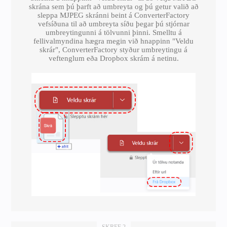
skrána sem þú þarft að umbreyta og þú getur valið að
sleppa MJPEG skránni beint á ConverterFactory
vefsíðuna til að umbreyta síðu þegar þú stjórnar
umbreytingunni á tölvunni þinni. Smelltu á
fellivalmyndina hægra megin við hnappinn "Veldu
skrár", ConverterFactory styður umbreytingu á
veftenglum eða Dropbox skrám á netinu.
SKREF 2