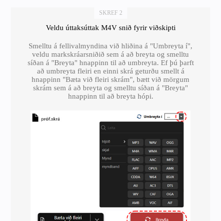
SKREF 2
Veldu úttaksúttak M4V snið fyrir viðskipti
Smelltu á fellivalmyndina við hliðina á "Umbreyta í",
veldu markskráarsniðið sem á að breyta og smelltu
síðan á "Breyta" hnappinn til að umbreyta. Ef þú þarft
að umbreyta fleiri en einni skrá geturðu smellt á
hnappinn "Bæta við fleiri skrám", bætt við mörgum
skrám sem á að breyta og smelltu síðan á "Breyta"
hnappinn til að breyta hópi.