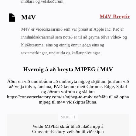
miðlara og vefskoðurum.
M4V Breytir
M4V
M4V er vídeóskráarsnið sem var þróað af Apple Inc. Það er
innihaldsskráarsnið sem notað er til að geyma tölva vídeó- og
hljóðstrauma, eins og einnig önnur gögn eins og
textamerkingar, undirtitla og kaflaupplýsingar.
Hvernig á að breyta MJPEG í M4V
Áður en við undirbúum að umbreyta mjpeg skjölum þurfum við
að velja tölvu, farsíma, PAD kemur með Chrome, Edge, Safari
og öðrum vöfrum og slá inn
https://converterfactory.com/is/mjpeg-to-m4v vefsíðu til að opna
mjpeg til m4v viðskiptasíðuna.
SKREF 1
Veldu MJPEG skrár til að hlaða upp á
ConverterFactory vefsíðu til viðskipta