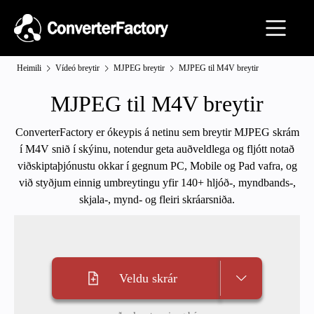
Heimili
Vídeó breytir
MJPEG breytir
MJPEG til M4V breytir
MJPEG til M4V breytir
ConverterFactory er ókeypis á netinu sem breytir MJPEG skrám
í M4V snið í skýinu, notendur geta auðveldlega og fljótt notað
viðskiptaþjónustu okkar í gegnum PC, Mobile og Pad vafra, og
við styðjum einnig umbreytingu yfir 140+ hljóð-, myndbands-,
skjala-, mynd- og fleiri skráarsniða.
Veldu skrár