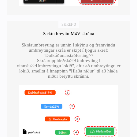
SKREF 3
Sæktu breyttu M4V skrána
Skráaumbreyting er unnin í skýinu og framvindu
umbreytingar skráa er skipt í fjögur skref:
"Dulkóðunarstaðfesting>>
Skráarupphleðsla>>Umbreyting í
vinnslu>>Umbreytingu lokið", eftir að umbreytingu er
lokið, smelltu á hnappinn "Hlaða niður" til að hlaða
niður breyttu skránni.