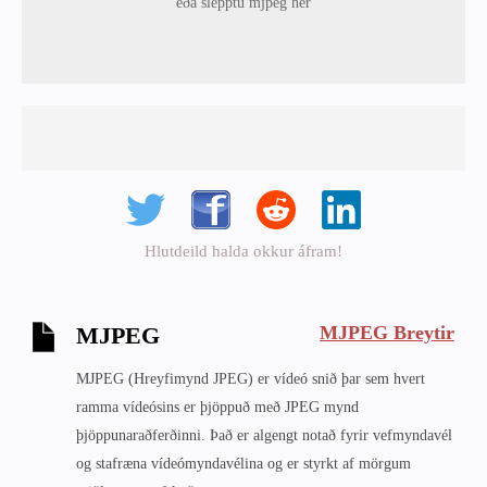
eða slepptu mjpeg hér
Hlutdeild halda okkur áfram!
MJPEG Breytir
MJPEG
MJPEG (Hreyfimynd JPEG) er vídeó snið þar sem hvert
ramma vídeósins er þjöppuð með JPEG mynd
þjöppunaraðferðinni. Það er algengt notað fyrir vefmyndavél
og stafræna vídeómyndavélina og er styrkt af mörgum