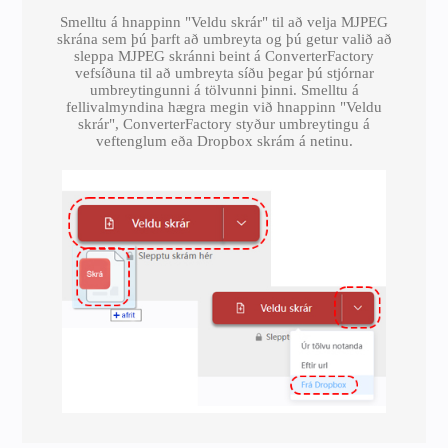
Smelltu á hnappinn "Veldu skrár" til að velja MJPEG
skrána sem þú þarft að umbreyta og þú getur valið að
sleppa MJPEG skránni beint á ConverterFactory
vefsíðuna til að umbreyta síðu þegar þú stjórnar
umbreytingunni á tölvunni þinni. Smelltu á
fellivalmyndina hægra megin við hnappinn "Veldu
skrár", ConverterFactory styður umbreytingu á
veftenglum eða Dropbox skrám á netinu.