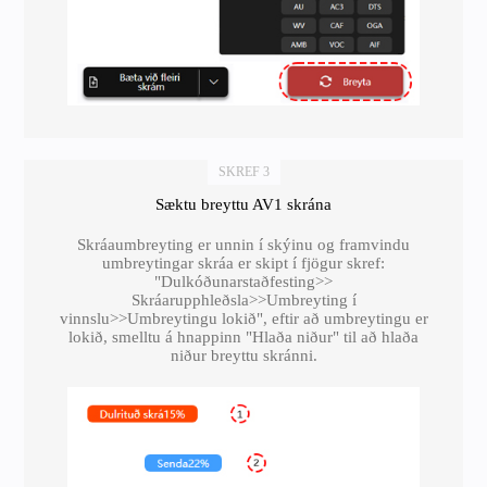
SKREF 3
Sæktu breyttu AV1 skrána
Skráaumbreyting er unnin í skýinu og framvindu
umbreytingar skráa er skipt í fjögur skref:
"Dulkóðunarstaðfesting>>
Skráarupphleðsla>>Umbreyting í
vinnslu>>Umbreytingu lokið", eftir að umbreytingu er
lokið, smelltu á hnappinn "Hlaða niður" til að hlaða
niður breyttu skránni.