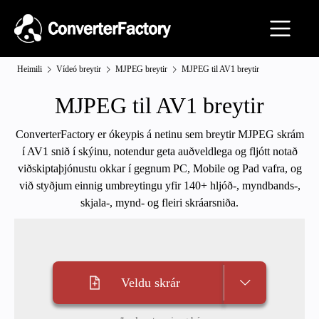
Heimili
Vídeó breytir
MJPEG breytir
MJPEG til AV1 breytir
MJPEG til AV1 breytir
ConverterFactory er ókeypis á netinu sem breytir MJPEG skrám
í AV1 snið í skýinu, notendur geta auðveldlega og fljótt notað
viðskiptaþjónustu okkar í gegnum PC, Mobile og Pad vafra, og
við styðjum einnig umbreytingu yfir 140+ hljóð-, myndbands-,
skjala-, mynd- og fleiri skráarsniða.
Veldu skrár