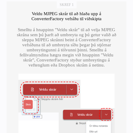
SKREF 1
Veldu MJPEG skrár til að hlaða upp á
ConverterFactory vefsíðu til viðskipta
Smelltu á hnappinn "Veldu skrár" til að velja MJPEG
skrána sem þú þarft að umbreyta og þú getur valið að
sleppa MJPEG skránni beint á ConverterFactory
vefsíðuna til að umbreyta síðu þegar þú stjórnar
umbreytingunni á tölvunni þinni. Smelltu á
fellivalmyndina hægra megin við hnappinn "Veldu
skrár", ConverterFactory styður umbreytingu á
veftenglum eða Dropbox skrám á netinu.