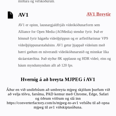
miðlara og vefskoðurum.
AV1 Breytir
AV1
AV1 er opinn, lausnargjaldfrjáls vídeókóðunarform sem
Alliance for Open Media (AOMedia) stendur fyrir. Það er
hönnuð fyrir hágæða vídeóþjöppun og er arfleifðarinnar VP9
vídeóþjöppunarstaðalsins. AV1 getur þjappað vídeóum með
hærri gæðum en núverandi vídeókóðunarsnið og minnkar líka
skráarstærðina. Það styður 8K upplausn og HDR vídeó, eins og
háum myndumyndum allt að 120 fps.
Hvernig á að breyta MJPEG í AV1
Áður en við undirbúum að umbreyta mjpeg skjölum þurfum við
að velja tölvu, farsíma, PAD kemur með Chrome, Edge, Safari
og öðrum vöfrum og slá inn
https://converterfactory.com/is/mjpeg-to-av1 vefsíðu til að opna
mjpeg til av1 viðskiptasíðuna.