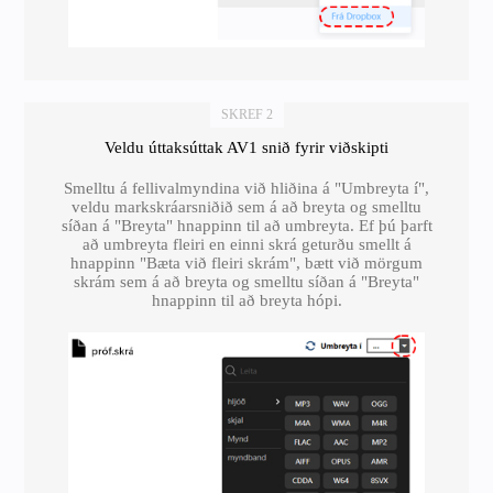
SKREF 2
Veldu úttaksúttak AV1 snið fyrir viðskipti
Smelltu á fellivalmyndina við hliðina á "Umbreyta í",
veldu markskráarsniðið sem á að breyta og smelltu
síðan á "Breyta" hnappinn til að umbreyta. Ef þú þarft
að umbreyta fleiri en einni skrá geturðu smellt á
hnappinn "Bæta við fleiri skrám", bætt við mörgum
skrám sem á að breyta og smelltu síðan á "Breyta"
hnappinn til að breyta hópi.