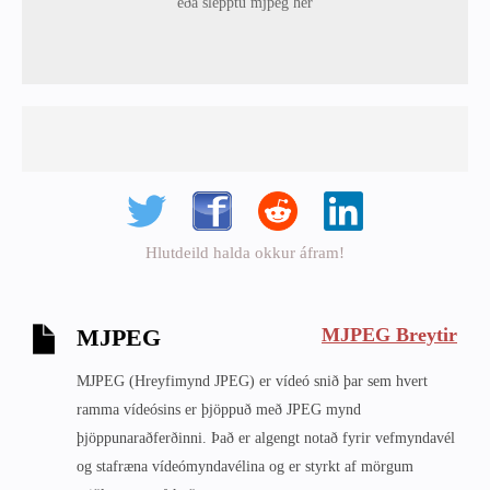
eða slepptu mjpeg hér
Hlutdeild halda okkur áfram!
MJPEG Breytir
MJPEG
MJPEG (Hreyfimynd JPEG) er vídeó snið þar sem hvert
ramma vídeósins er þjöppuð með JPEG mynd
þjöppunaraðferðinni. Það er algengt notað fyrir vefmyndavél
og stafræna vídeómyndavélina og er styrkt af mörgum