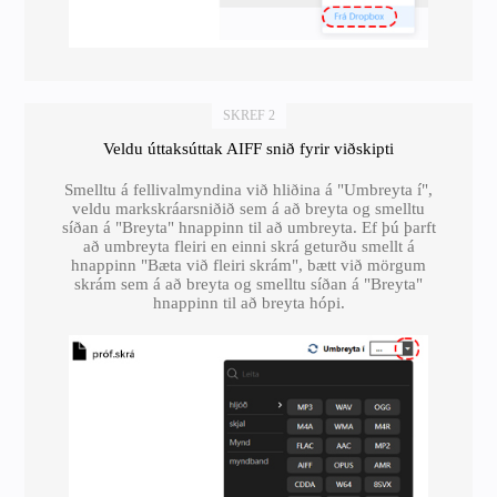
SKREF 2
Veldu úttaksúttak AIFF snið fyrir viðskipti
Smelltu á fellivalmyndina við hliðina á "Umbreyta í",
veldu markskráarsniðið sem á að breyta og smelltu
síðan á "Breyta" hnappinn til að umbreyta. Ef þú þarft
að umbreyta fleiri en einni skrá geturðu smellt á
hnappinn "Bæta við fleiri skrám", bætt við mörgum
skrám sem á að breyta og smelltu síðan á "Breyta"
hnappinn til að breyta hópi.