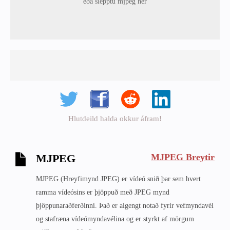
eða slepptu mjpeg hér
Hlutdeild halda okkur áfram!
MJPEG Breytir
MJPEG
MJPEG (Hreyfimynd JPEG) er vídeó snið þar sem hvert
ramma vídeósins er þjöppuð með JPEG mynd
þjöppunaraðferðinni. Það er algengt notað fyrir vefmyndavél
og stafræna vídeómyndavélina og er styrkt af mörgum