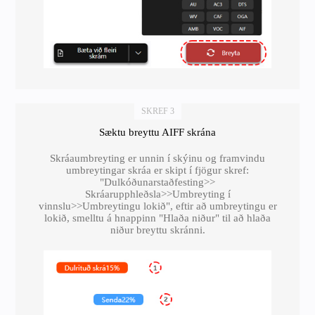
SKREF 3
Sæktu breyttu AIFF skrána
Skráaumbreyting er unnin í skýinu og framvindu
umbreytingar skráa er skipt í fjögur skref:
"Dulkóðunarstaðfesting>>
Skráarupphleðsla>>Umbreyting í
vinnslu>>Umbreytingu lokið", eftir að umbreytingu er
lokið, smelltu á hnappinn "Hlaða niður" til að hlaða
niður breyttu skránni.