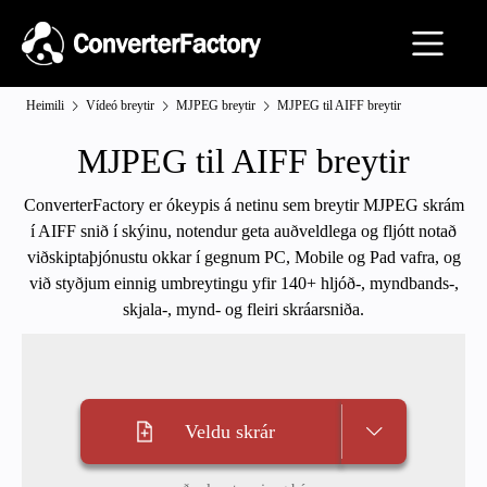
Heimili
Vídeó breytir
MJPEG breytir
MJPEG til AIFF breytir
MJPEG til AIFF breytir
ConverterFactory er ókeypis á netinu sem breytir MJPEG skrám
í AIFF snið í skýinu, notendur geta auðveldlega og fljótt notað
viðskiptaþjónustu okkar í gegnum PC, Mobile og Pad vafra, og
við styðjum einnig umbreytingu yfir 140+ hljóð-, myndbands-,
skjala-, mynd- og fleiri skráarsniða.
Veldu skrár