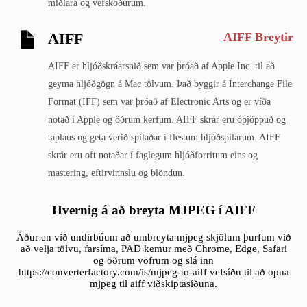
miðlara og vefskoðurum.
AIFF Breytir
AIFF
AIFF er hljóðskráarsnið sem var þróað af Apple Inc. til að
geyma hljóðgögn á Mac tölvum. Það byggir á Interchange File
Format (IFF) sem var þróað af Electronic Arts og er víða
notað í Apple og öðrum kerfum. AIFF skrár eru óþjöppuð og
taplaus og geta verið spilaðar í flestum hljóðspilarum. AIFF
skrár eru oft notaðar í faglegum hljóðforritum eins og
mastering, eftirvinnslu og blöndun.
Hvernig á að breyta MJPEG í AIFF
Áður en við undirbúum að umbreyta mjpeg skjölum þurfum við
að velja tölvu, farsíma, PAD kemur með Chrome, Edge, Safari
og öðrum vöfrum og slá inn
https://converterfactory.com/is/mjpeg-to-aiff vefsíðu til að opna
mjpeg til aiff viðskiptasíðuna.