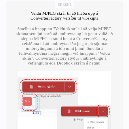
SKREF 1
Veldu MJPEG skrár til að hlaða upp á
ConverterFactory vefsíðu til viðskipta
Smelltu á hnappinn "Veldu skrár" til að velja MJPEG
skrána sem þú þarft að umbreyta og þú getur valið að
sleppa MJPEG skránni beint á ConverterFactory
vefsíðuna til að umbreyta síðu þegar þú stjórnar
umbreytingunni á tölvunni þinni. Smelltu á
fellivalmyndina hægra megin við hnappinn "Veldu
skrár", ConverterFactory styður umbreytingu á
veftenglum eða Dropbox skrám á netinu.