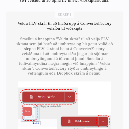
swf vefsíðu til að opna flv til swf viðskiptasíðuna.
SKREF 1
Veldu FLV skrár til að hlaða upp á ConverterFactory
vefsíðu til viðskipta
Smelltu á hnappinn "Veldu skrár" til að velja FLV
skrána sem þú þarft að umbreyta og þú getur valið að
sleppa FLV skránni beint á ConverterFactory
vefsíðuna til að umbreyta síðu þegar þú stjórnar
umbreytingunni á tölvunni þinni. Smelltu á
fellivalmyndina hægra megin við hnappinn "Veldu
skrár", ConverterFactory styður umbreytingu á
veftenglum eða Dropbox skrám á netinu.