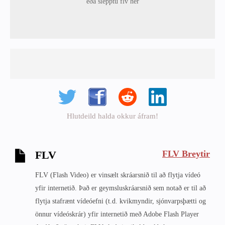
eða slepptu flv hér
Hlutdeild halda okkur áfram!
FLV Breytir
FLV
FLV (Flash Video) er vinsælt skráarsnið til að flytja vídeó
yfir internetið. Það er geymsluskráarsnið sem notað er til að
flytja stafrænt vídeóefni (t.d. kvikmyndir, sjónvarpsþætti og
önnur vídeóskrár) yfir internetið með Adobe Flash Player