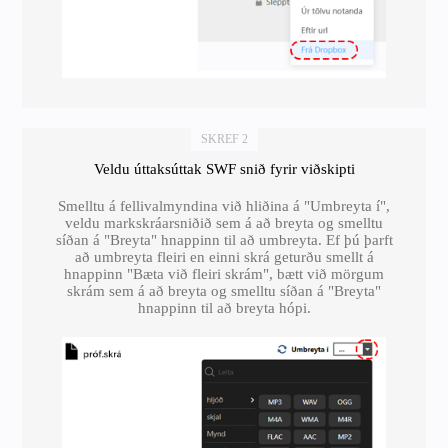
SKREF 2
Veldu úttaksúttak SWF snið fyrir viðskipti
Smelltu á fellivalmyndina við hliðina á "Umbreyta í",
veldu markskráarsniðið sem á að breyta og smelltu
síðan á "Breyta" hnappinn til að umbreyta. Ef þú þarft
að umbreyta fleiri en einni skrá geturðu smellt á
hnappinn "Bæta við fleiri skrám", bætt við mörgum
skrám sem á að breyta og smelltu síðan á "Breyta"
hnappinn til að breyta hópi.