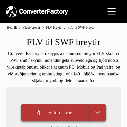
Heimili
Vídeó breytir
FLV breytir
FLV til SWF breytir
FLV til SWF breytir
ConverterFactory er ókeypis á netinu sem breytir FLV skrám í
SWF snið í skýinu, notendur geta auðveldlega og fljótt notað
viðskiptaþjónustu okkar í gegnum PC, Mobile og Pad vafra, og
við styðjum einnig umbreytingu yfir 140+ hljóð-, myndbands-,
skjala-, mynd- og fleiri skráarsniða.
Veldu skrár