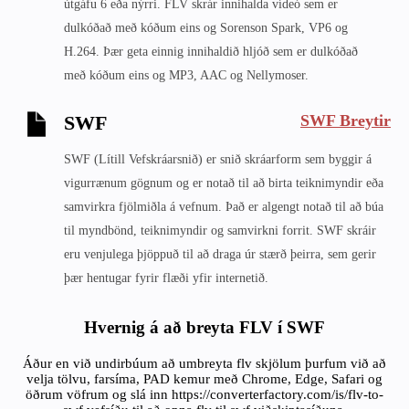
útgáfu 6 eða nýrri. FLV skrár innihalda vídeó sem er
dulkóðað með kóðum eins og Sorenson Spark, VP6 og
H.264. Þær geta einnig innihaldið hljóð sem er dulkóðað
með kóðum eins og MP3, AAC og Nellymoser.
SWF Breytir
SWF
SWF (Lítill Vefskráarsnið) er snið skráarform sem byggir á
vigurrænum gögnum og er notað til að birta teiknimyndir eða
samvirkra fjölmiðla á vefnum. Það er algengt notað til að búa
til myndbönd, teiknimyndir og samvirkni forrit. SWF skráir
eru venjulega þjöppuð til að draga úr stærð þeirra, sem gerir
þær hentugar fyrir flæði yfir internetið.
Hvernig á að breyta FLV í SWF
Áður en við undirbúum að umbreyta flv skjölum þurfum við að
velja tölvu, farsíma, PAD kemur með Chrome, Edge, Safari og
öðrum vöfrum og slá inn https://converterfactory.com/is/flv-to-