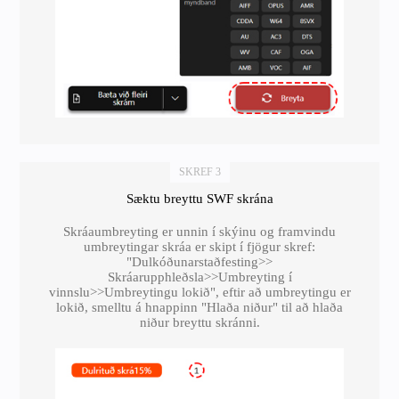
SKREF 3
Sæktu breyttu SWF skrána
Skráaumbreyting er unnin í skýinu og framvindu
umbreytingar skráa er skipt í fjögur skref:
"Dulkóðunarstaðfesting>>
Skráarupphleðsla>>Umbreyting í
vinnslu>>Umbreytingu lokið", eftir að umbreytingu er
lokið, smelltu á hnappinn "Hlaða niður" til að hlaða
niður breyttu skránni.