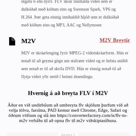
útgáfu 6 eða nýrri. FLV skrár innihalda vídeó sem er
dulkóðað með kóðum eins og Sorenson Spark, VP6 og
H.264. Þær geta einnig innihaldið hljóð sem er dulkóðað
með kóðum eins og MP3, AAC og Nellymoser.
M2V Breytir
M2V
M2V er skráarlenging fyrir MPEG-2 vídeóskráarform. Hún er
notað til að geyma gögn um stafrænt vídeó og er helsta sniðið
sem notað er til að skrifa DVD. Hún er einnig notað til að
flytja vídeó yfir netið í beinni útsendingu.
Hvernig á að breyta FLV í M2V
Áður en við undirbúum að umbreyta flv skjölum þurfum við að
velja tölvu, farsíma, PAD kemur með Chrome, Edge, Safari og
öðrum vöfrum og slá inn https://converterfactory.com/is/flv-to-
m2v vefsíðu til að opna flv til m2v viðskiptasíðuna.
SKREF 1