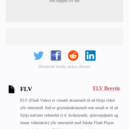
eða slepptu flv hér
Hlutdeild halda okkur áfram!
FLV Breytir
FLV
FLV (Flash Video) er vinsælt skráarsnið til að flytja vídeó
yfir internetið. Það er geymsluskráarsnið sem notað er til að
flytja stafrænt vídeóefni (t.d. kvikmyndir, sjónvarpsþætti og
önnur vídeóskrár) yfir internetið með Adobe Flash Player