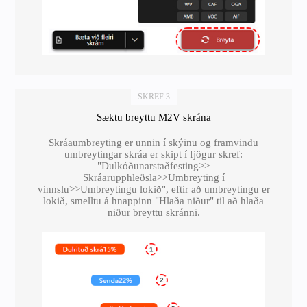
SKREF 3
Sæktu breyttu M2V skrána
Skráaumbreyting er unnin í skýinu og framvindu
umbreytingar skráa er skipt í fjögur skref:
"Dulkóðunarstaðfesting>>
Skráarupphleðsla>>Umbreyting í
vinnslu>>Umbreytingu lokið", eftir að umbreytingu er
lokið, smelltu á hnappinn "Hlaða niður" til að hlaða
niður breyttu skránni.