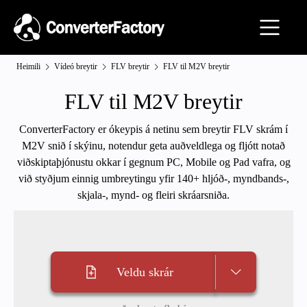
Heimili
Vídeó breytir
FLV breytir
FLV til M2V breytir
FLV til M2V breytir
ConverterFactory er ókeypis á netinu sem breytir FLV skrám í
M2V snið í skýinu, notendur geta auðveldlega og fljótt notað
viðskiptaþjónustu okkar í gegnum PC, Mobile og Pad vafra, og
við styðjum einnig umbreytingu yfir 140+ hljóð-, myndbands-,
skjala-, mynd- og fleiri skráarsniða.
Veldu skrár