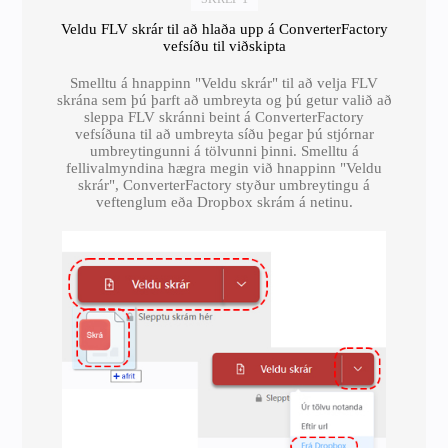
Veldu FLV skrár til að hlaða upp á ConverterFactory
vefsíðu til viðskipta
Smelltu á hnappinn "Veldu skrár" til að velja FLV
skrána sem þú þarft að umbreyta og þú getur valið að
sleppa FLV skránni beint á ConverterFactory
vefsíðuna til að umbreyta síðu þegar þú stjórnar
umbreytingunni á tölvunni þinni. Smelltu á
fellivalmyndina hægra megin við hnappinn "Veldu
skrár", ConverterFactory styður umbreytingu á
veftenglum eða Dropbox skrám á netinu.