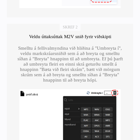
SKREF 2
Veldu úttaksúttak M2V snið fyrir viðskipti
Smelltu á fellivalmyndina við hliðina á "Umbreyta í",
veldu markskráarsniðið sem á að breyta og smelltu
síðan á "Breyta" hnappinn til að umbreyta. Ef þú þarft
að umbreyta fleiri en einni skrá geturðu smellt á
hnappinn "Bæta við fleiri skrám", bætt við mörgum
skrám sem á að breyta og smelltu síðan á "Breyta"
hnappinn til að breyta hópi.