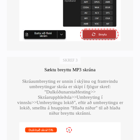
SKREF 3
Sæktu breyttu MP3 skrána
Skráaumbreyting er unnin í skýinu og framvindu
umbreytingar skráa er skipt í fjögur skref:
"Dulkóðunarstaðfesting>>
Skráarupphleðsla>>Umbreyting í
vinnslu>>Umbreytingu lokið", eftir að umbreytingu er
lokið, smelltu á hnappinn "Hlaða niður" til að hlaða
niður breyttu skránni.