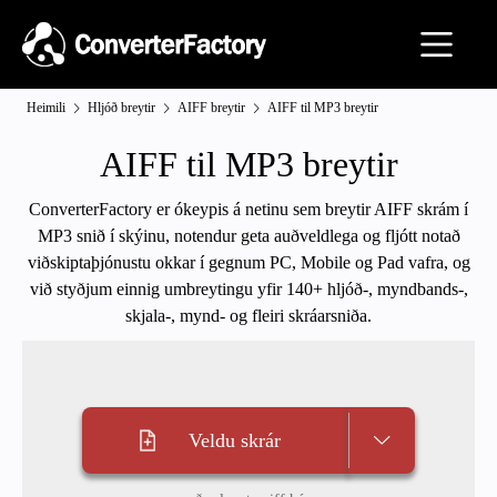
Heimili
Hljóð breytir
AIFF breytir
AIFF til MP3 breytir
AIFF til MP3 breytir
ConverterFactory er ókeypis á netinu sem breytir AIFF skrám í
MP3 snið í skýinu, notendur geta auðveldlega og fljótt notað
viðskiptaþjónustu okkar í gegnum PC, Mobile og Pad vafra, og
við styðjum einnig umbreytingu yfir 140+ hljóð-, myndbands-,
skjala-, mynd- og fleiri skráarsniða.
Veldu skrár