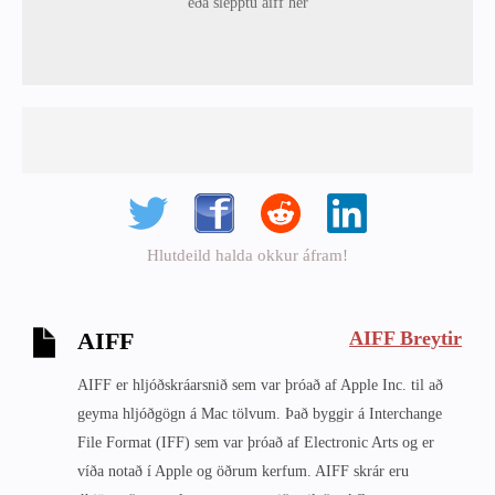
eða slepptu aiff hér
Hlutdeild halda okkur áfram!
AIFF Breytir
AIFF
AIFF er hljóðskráarsnið sem var þróað af Apple Inc. til að
geyma hljóðgögn á Mac tölvum. Það byggir á Interchange
File Format (IFF) sem var þróað af Electronic Arts og er
víða notað í Apple og öðrum kerfum. AIFF skrár eru