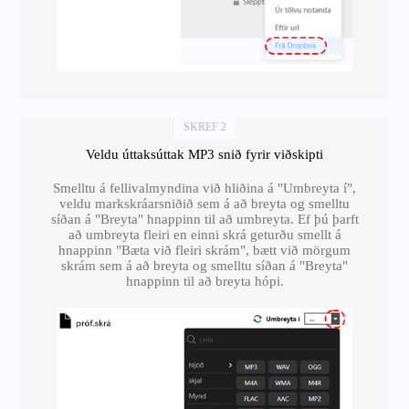
SKREF 2
Veldu úttaksúttak MP3 snið fyrir viðskipti
Smelltu á fellivalmyndina við hliðina á "Umbreyta í",
veldu markskráarsniðið sem á að breyta og smelltu
síðan á "Breyta" hnappinn til að umbreyta. Ef þú þarft
að umbreyta fleiri en einni skrá geturðu smellt á
hnappinn "Bæta við fleiri skrám", bætt við mörgum
skrám sem á að breyta og smelltu síðan á "Breyta"
hnappinn til að breyta hópi.