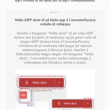
mp3 vefsíðu til að opna aiff til mp3 viðskiptasíðuna.
SKREF 1
Veldu AIFF skrár til að hlaða upp á ConverterFactory
vefsíðu til viðskipta
Smelltu á hnappinn "Veldu skrár" til að velja AIFF
skrána sem þú þarft að umbreyta og þú getur valið að
sleppa AIFF skránni beint á ConverterFactory
vefsíðuna til að umbreyta síðu þegar þú stjórnar
umbreytingunni á tölvunni þinni. Smelltu á
fellivalmyndina hægra megin við hnappinn "Veldu
skrár", ConverterFactory styður umbreytingu á
veftenglum eða Dropbox skrám á netinu.