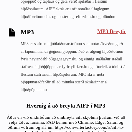
óþjöppuð og taplaus og geta verið spilaðar í flestum
hljóðspilarum. AIFF skrár eru oft notaðar í faglegum
hljóðforritum eins og mastering, eftirvinnslu og blöndun.
MP3 Breytir
MP3
MP3 er stafræn hljóðkóðunarstofnun sem notar ákveðnu gerð
af tapuminnandi gögnumþjöppun. Það er algeng hljóðstofnun
fyrir neytendahljóðgagnageymslu, og einnig staðlaður staðall
stafræns hljóðþjöppunar fyrir yfirfærslu og afturleik á tónlist á
flestum stafrænum hljóðspilurum. MP3 skrár nota
þjöppunaraðferðir til að minnka stærð skráarinnar á
hljóðgögnunum.
Hvernig á að breyta AIFF í MP3
Áður en við undirbúum að umbreyta aiff skjölum þurfum við að
velja tölvu, farsíma, PAD kemur með Chrome, Edge, Safari og
öðrum vöfrum og slá inn https://converterfactory.com/is/aiff-to-