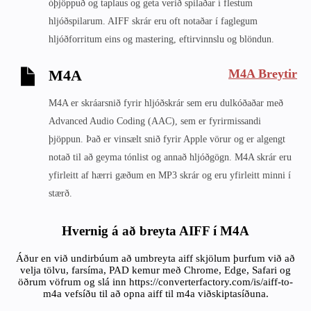
óþjöppuð og taplaus og geta verið spilaðar í flestum
hljóðspilarum. AIFF skrár eru oft notaðar í faglegum
hljóðforritum eins og mastering, eftirvinnslu og blöndun.
M4A Breytir
M4A
M4A er skráarsnið fyrir hljóðskrár sem eru dulkóðaðar með
Advanced Audio Coding (AAC), sem er fyrirmissandi
þjöppun. Það er vinsælt snið fyrir Apple vörur og er algengt
notað til að geyma tónlist og annað hljóðgögn. M4A skrár eru
yfirleitt af hærri gæðum en MP3 skrár og eru yfirleitt minni í
stærð.
Hvernig á að breyta AIFF í M4A
Áður en við undirbúum að umbreyta aiff skjölum þurfum við að
velja tölvu, farsíma, PAD kemur með Chrome, Edge, Safari og
öðrum vöfrum og slá inn https://converterfactory.com/is/aiff-to-
m4a vefsíðu til að opna aiff til m4a viðskiptasíðuna.