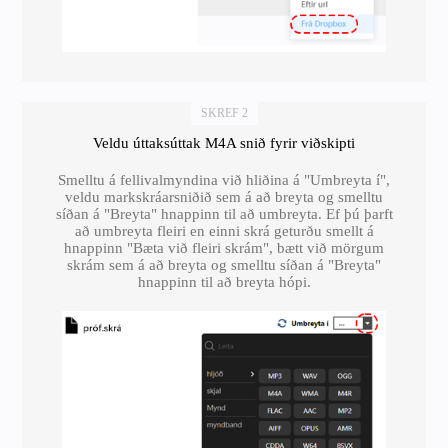
SKREF 2
Veldu úttaksúttak M4A snið fyrir viðskipti
Smelltu á fellivalmyndina við hliðina á "Umbreyta í",
veldu markskráarsniðið sem á að breyta og smelltu
síðan á "Breyta" hnappinn til að umbreyta. Ef þú þarft
að umbreyta fleiri en einni skrá geturðu smellt á
hnappinn "Bæta við fleiri skrám", bætt við mörgum
skrám sem á að breyta og smelltu síðan á "Breyta"
hnappinn til að breyta hópi.