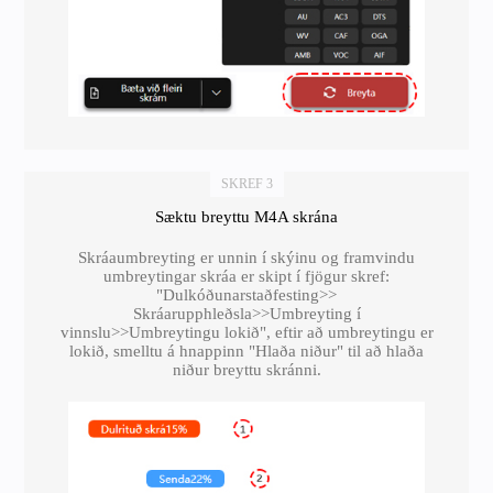
SKREF 3
Sæktu breyttu M4A skrána
Skráaumbreyting er unnin í skýinu og framvindu
umbreytingar skráa er skipt í fjögur skref:
"Dulkóðunarstaðfesting>>
Skráarupphleðsla>>Umbreyting í
vinnslu>>Umbreytingu lokið", eftir að umbreytingu er
lokið, smelltu á hnappinn "Hlaða niður" til að hlaða
niður breyttu skránni.