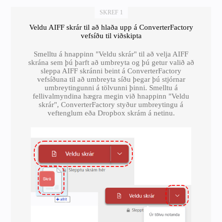
SKREF 1
Veldu AIFF skrár til að hlaða upp á ConverterFactory
vefsíðu til viðskipta
Smelltu á hnappinn "Veldu skrár" til að velja AIFF
skrána sem þú þarft að umbreyta og þú getur valið að
sleppa AIFF skránni beint á ConverterFactory
vefsíðuna til að umbreyta síðu þegar þú stjórnar
umbreytingunni á tölvunni þinni. Smelltu á
fellivalmyndina hægra megin við hnappinn "Veldu
skrár", ConverterFactory styður umbreytingu á
veftenglum eða Dropbox skrám á netinu.