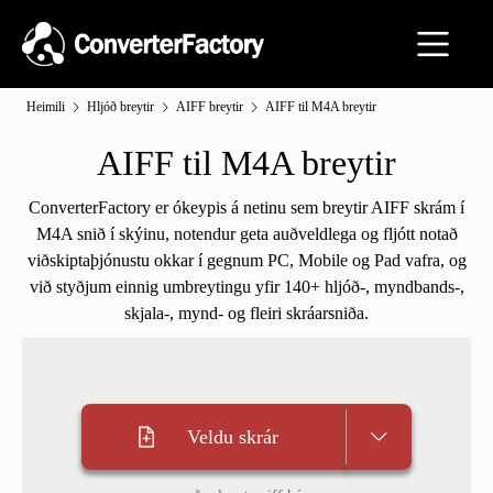
Heimili
Hljóð breytir
AIFF breytir
AIFF til M4A breytir
AIFF til M4A breytir
ConverterFactory er ókeypis á netinu sem breytir AIFF skrám í
M4A snið í skýinu, notendur geta auðveldlega og fljótt notað
viðskiptaþjónustu okkar í gegnum PC, Mobile og Pad vafra, og
við styðjum einnig umbreytingu yfir 140+ hljóð-, myndbands-,
skjala-, mynd- og fleiri skráarsniða.
Veldu skrár