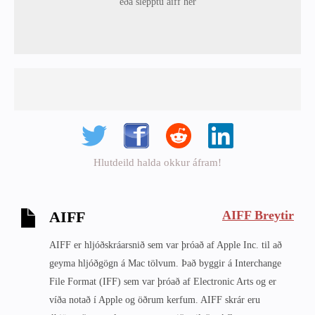
eða slepptu aiff hér
Hlutdeild halda okkur áfram!
AIFF Breytir
AIFF
AIFF er hljóðskráarsnið sem var þróað af Apple Inc. til að
geyma hljóðgögn á Mac tölvum. Það byggir á Interchange
File Format (IFF) sem var þróað af Electronic Arts og er
víða notað í Apple og öðrum kerfum. AIFF skrár eru