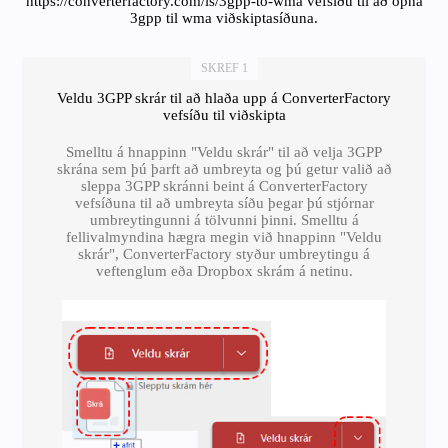
https://converterfactory.com/is/3gpp-to-wma vefsíðu til að opna
3gpp til wma viðskiptasíðuna.
SKREF 1
Veldu 3GPP skrár til að hlaða upp á ConverterFactory
vefsíðu til viðskipta
Smelltu á hnappinn "Veldu skrár" til að velja 3GPP
skrána sem þú þarft að umbreyta og þú getur valið að
sleppa 3GPP skránni beint á ConverterFactory
vefsíðuna til að umbreyta síðu þegar þú stjórnar
umbreytingunni á tölvunni þinni. Smelltu á
fellivalmyndina hægra megin við hnappinn "Veldu
skrár", ConverterFactory styður umbreytingu á
veftenglum eða Dropbox skrám á netinu.