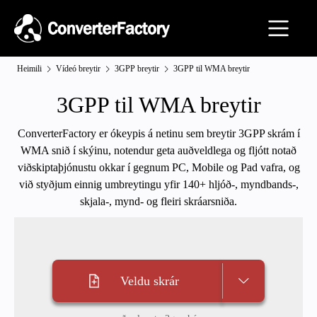
Heimili
Vídeó breytir
3GPP breytir
3GPP til WMA breytir
3GPP til WMA breytir
ConverterFactory er ókeypis á netinu sem breytir 3GPP skrám í
WMA snið í skýinu, notendur geta auðveldlega og fljótt notað
viðskiptaþjónustu okkar í gegnum PC, Mobile og Pad vafra, og
við styðjum einnig umbreytingu yfir 140+ hljóð-, myndbands-,
skjala-, mynd- og fleiri skráarsniða.
Veldu skrár