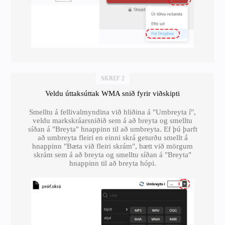
SKREF 2
Veldu úttaksúttak WMA snið fyrir viðskipti
Smelltu á fellivalmyndina við hliðina á "Umbreyta í",
veldu markskráarsniðið sem á að breyta og smelltu
síðan á "Breyta" hnappinn til að umbreyta. Ef þú þarft
að umbreyta fleiri en einni skrá geturðu smellt á
hnappinn "Bæta við fleiri skrám", bætt við mörgum
skrám sem á að breyta og smelltu síðan á "Breyta"
hnappinn til að breyta hópi.