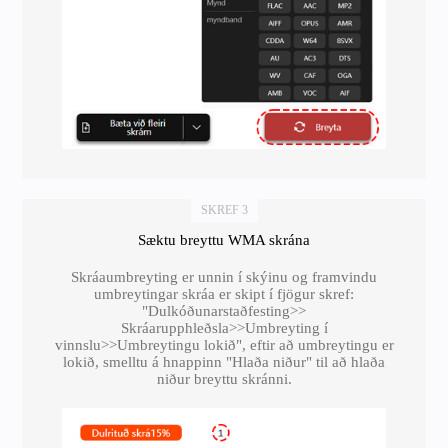
SKREF 3
Sæktu breyttu WMA skrána
Skráaumbreyting er unnin í skýinu og framvindu
umbreytingar skráa er skipt í fjögur skref:
"Dulkóðunarstaðfesting>>
Skráarupphleðsla>>Umbreyting í
vinnslu>>Umbreytingu lokið", eftir að umbreytingu er
lokið, smelltu á hnappinn "Hlaða niður" til að hlaða
niður breyttu skránni.