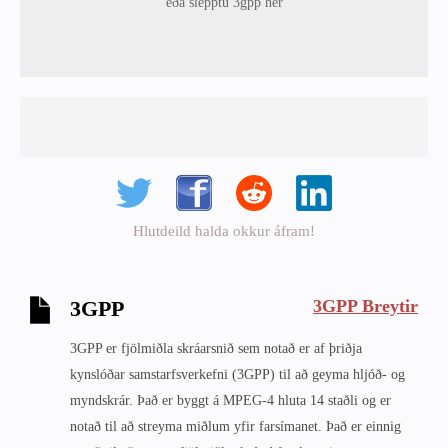
eða slepptu 3gpp hér
Hlutdeild halda okkur áfram!
3GPP Breytir
3GPP
3GPP er fjölmiðla skráarsnið sem notað er af þriðja
kynslóðar samstarfsverkefni (3GPP) til að geyma hljóð- og
myndskrár. Það er byggt á MPEG-4 hluta 14 staðli og er
notað til að streyma miðlum yfir farsímanet. Það er einnig