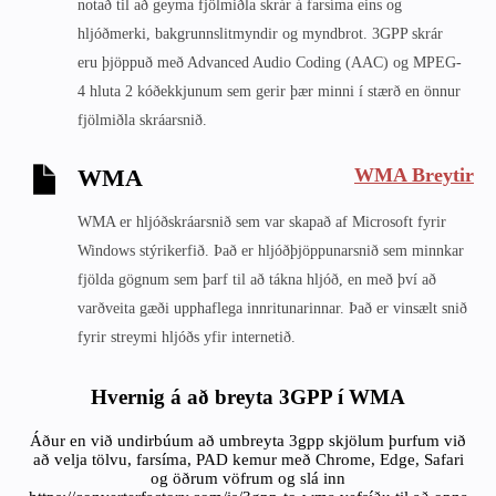
notað til að geyma fjölmiðla skrár á farsíma eins og
hljóðmerki, bakgrunnslitmyndir og myndbrot. 3GPP skrár
eru þjöppuð með Advanced Audio Coding (AAC) og MPEG-
4 hluta 2 kóðekkjunum sem gerir þær minni í stærð en önnur
fjölmiðla skráarsnið.
WMA Breytir
WMA
WMA er hljóðskráarsnið sem var skapað af Microsoft fyrir
Windows stýrikerfið. Það er hljóðþjöppunarsnið sem minnkar
fjölda gögnum sem þarf til að tákna hljóð, en með því að
varðveita gæði upphaflega innritunarinnar. Það er vinsælt snið
fyrir streymi hljóðs yfir internetið.
Hvernig á að breyta 3GPP í WMA
Áður en við undirbúum að umbreyta 3gpp skjölum þurfum við
að velja tölvu, farsíma, PAD kemur með Chrome, Edge, Safari
og öðrum vöfrum og slá inn