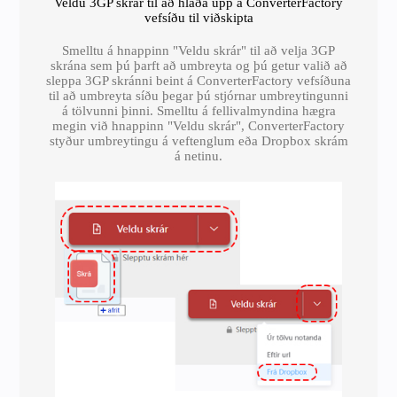
Veldu 3GP skrár til að hlaða upp á ConverterFactory
vefsíðu til viðskipta
Smelltu á hnappinn "Veldu skrár" til að velja 3GP
skrána sem þú þarft að umbreyta og þú getur valið að
sleppa 3GP skránni beint á ConverterFactory vefsíðuna
til að umbreyta síðu þegar þú stjórnar umbreytingunni
á tölvunni þinni. Smelltu á fellivalmyndina hægra
megin við hnappinn "Veldu skrár", ConverterFactory
styður umbreytingu á veftenglum eða Dropbox skrám
á netinu.