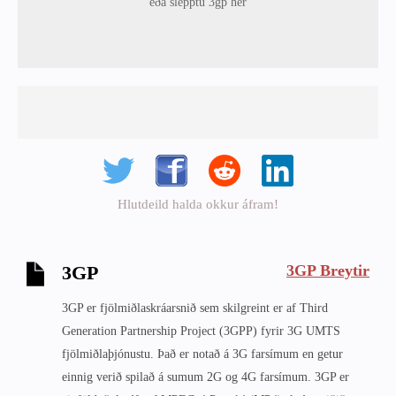
eða slepptu 3gp hér
Hlutdeild halda okkur áfram!
3GP Breytir
3GP
3GP er fjölmiðlaskráarsnið sem skilgreint er af Third
Generation Partnership Project (3GPP) fyrir 3G UMTS
fjölmiðlaþjónustu. Það er notað á 3G farsímum en getur
einnig verið spilað á sumum 2G og 4G farsímum. 3GP er