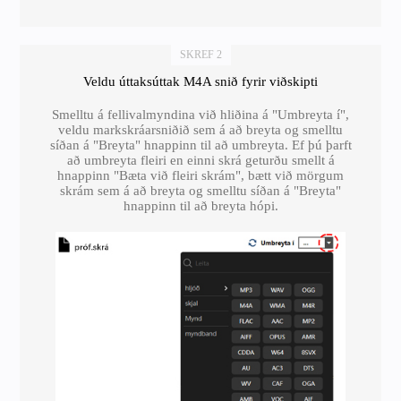
SKREF 2
Veldu úttaksúttak M4A snið fyrir viðskipti
Smelltu á fellivalmyndina við hliðina á "Umbreyta í",
veldu markskráarsniðið sem á að breyta og smelltu
síðan á "Breyta" hnappinn til að umbreyta. Ef þú þarft
að umbreyta fleiri en einni skrá geturðu smellt á
hnappinn "Bæta við fleiri skrám", bætt við mörgum
skrám sem á að breyta og smelltu síðan á "Breyta"
hnappinn til að breyta hópi.