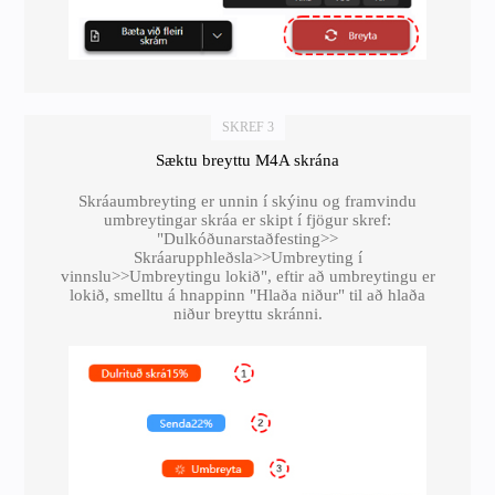
SKREF 3
Sæktu breyttu M4A skrána
Skráaumbreyting er unnin í skýinu og framvindu
umbreytingar skráa er skipt í fjögur skref:
"Dulkóðunarstaðfesting>>
Skráarupphleðsla>>Umbreyting í
vinnslu>>Umbreytingu lokið", eftir að umbreytingu er
lokið, smelltu á hnappinn "Hlaða niður" til að hlaða
niður breyttu skránni.