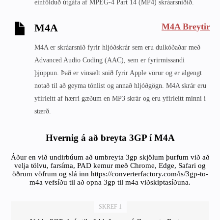
einfölduð útgáfa af MPEG-4 Part 14 (MP4) skráarsniðið.
M4A Breytir
M4A
M4A er skráarsnið fyrir hljóðskrár sem eru dulkóðaðar með
Advanced Audio Coding (AAC), sem er fyrirmissandi
þjöppun. Það er vinsælt snið fyrir Apple vörur og er algengt
notað til að geyma tónlist og annað hljóðgögn. M4A skrár eru
yfirleitt af hærri gæðum en MP3 skrár og eru yfirleitt minni í
stærð.
Hvernig á að breyta 3GP í M4A
Áður en við undirbúum að umbreyta 3gp skjölum þurfum við að
velja tölvu, farsíma, PAD kemur með Chrome, Edge, Safari og
öðrum vöfrum og slá inn https://converterfactory.com/is/3gp-to-
m4a vefsíðu til að opna 3gp til m4a viðskiptasíðuna.
SKREF 1