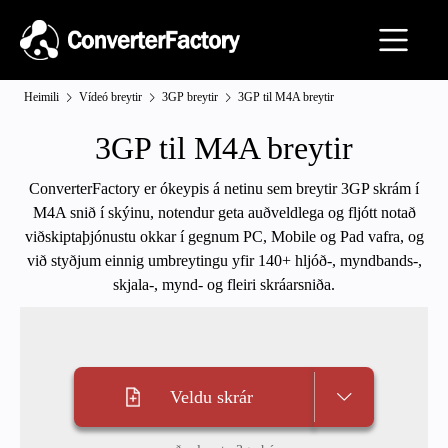
Heimili
Vídeó breytir
3GP breytir
3GP til M4A breytir
3GP til M4A breytir
ConverterFactory er ókeypis á netinu sem breytir 3GP skrám í
M4A snið í skýinu, notendur geta auðveldlega og fljótt notað
viðskiptaþjónustu okkar í gegnum PC, Mobile og Pad vafra, og
við styðjum einnig umbreytingu yfir 140+ hljóð-, myndbands-,
skjala-, mynd- og fleiri skráarsniða.
Veldu skrár