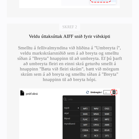
SKREF 2
Veldu úttaksúttak AIFF snið fyrir viðskipti
Smelltu á fellivalmyndina við hliðina á "Umbreyta í",
veldu markskráarsniðið sem á að breyta og smelltu
síðan á "Breyta" hnappinn til að umbreyta. Ef þú þarft
að umbreyta fleiri en einni skrá geturðu smellt á
hnappinn "Bæta við fleiri skrám", bætt við mörgum
skrám sem á að breyta og smelltu síðan á "Breyta"
hnappinn til að breyta hópi.