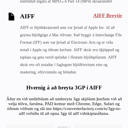
einfölduð útgáfa af MPEG-4 Part 14 (MP4) skráarsniðið.
AIFF Breytir
AIFF
AIFF er hljóðskráarsnið sem var þróað af Apple Inc. til að
geyma hljóðgögn á Mac tölvum. Það byggir á Interchange File
Format (IFF) sem var þróað af Electronic Arts og er víða
notað í Apple og öðrum kerfum. AIFF skrár eru óþjöppuð og
taplaus og geta verið spilaðar í flestum hljóðspilarum. AIFF
skrár eru oft notaðar í faglegum hljóðforritum eins og
mastering, eftirvinnslu og blöndun.
Hvernig á að breyta 3GP í AIFF
Áður en við undirbúum að umbreyta 3gp skjölum þurfum við að
velja tölvu, farsíma, PAD kemur með Chrome, Edge, Safari og
öðrum vöfrum og slá inn https://converterfactory.com/is/3gp-to-
aiff vefsíðu til að opna 3gp til aiff viðskiptasíðuna.
SKREF 1