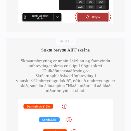
SKREF 3
Sæktu breyttu AIFF skrána
Skráaumbreyting er unnin í skýinu og framvindu
umbreytingar skráa er skipt í fjögur skref:
"Dulkóðunarstaðfesting>>
Skráarupphleðsla>>Umbreyting í
vinnslu>>Umbreytingu lokið", eftir að umbreytingu er
lokið, smelltu á hnappinn "Hlaða niður" til að hlaða
niður breyttu skránni.