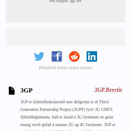
eða slepptu 3gp hér
Hlutdeild halda okkur áfram!
3GP Breytir
3GP
3GP er fjölmiðlaskráarsnið sem skilgreint er af Third
Generation Partnership Project (3GPP) fyrir 3G UMTS
fjölmiðlaþjónustu. Það er notað á 3G farsímum en getur
einnig verið spilað á sumum 2G og 4G farsímum. 3GP er