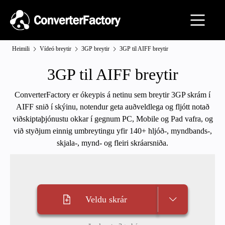
Heimili
Vídeó breytir
3GP breytir
3GP til AIFF breytir
3GP til AIFF breytir
ConverterFactory er ókeypis á netinu sem breytir 3GP skrám í
AIFF snið í skýinu, notendur geta auðveldlega og fljótt notað
viðskiptaþjónustu okkar í gegnum PC, Mobile og Pad vafra, og
við styðjum einnig umbreytingu yfir 140+ hljóð-, myndbands-,
skjala-, mynd- og fleiri skráarsniða.
Veldu skrár