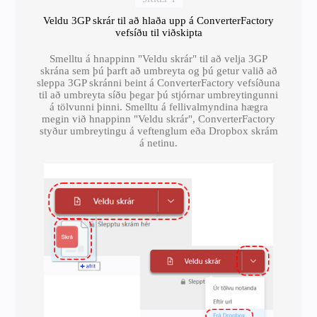
Veldu 3GP skrár til að hlaða upp á ConverterFactory
vefsíðu til viðskipta
Smelltu á hnappinn "Veldu skrár" til að velja 3GP
skrána sem þú þarft að umbreyta og þú getur valið að
sleppa 3GP skránni beint á ConverterFactory vefsíðuna
til að umbreyta síðu þegar þú stjórnar umbreytingunni
á tölvunni þinni. Smelltu á fellivalmyndina hægra
megin við hnappinn "Veldu skrár", ConverterFactory
styður umbreytingu á veftenglum eða Dropbox skrám
á netinu.