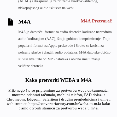
(ALAC) i dizajniran je za pružanje visokokvalitetnog,
niskopojasnog audio iskustva na webu.
M4A Pretvarač
M4A
M4A je datotečni format za audio datoteke kodirane naprednim
audio kodiranjem (AAC), što je gubitno komprimiranje. To je
popularni format za Apple proizvode i široko se koristi za
pohranu glazbe i drugih audio podataka. M4A datoteke obično
su više kvalitete od MP3 datoteka i obično imaju manje
veličine datoteka.
Kako pretvoriti WEBA u M4A
Prije nego što se pripremimo za pretvorbu weba dokumenata,
moramo odabrati računalo, mobilni telefon, PAD dolazi s
Chromeom, Edgeom, Safarijem i drugim preglednicima i unijeti
web stranicu https://converterfactory.com/hr/weba-to-m4a kako
bismo otvorili stranicu za pretvorbu weba u m4a.