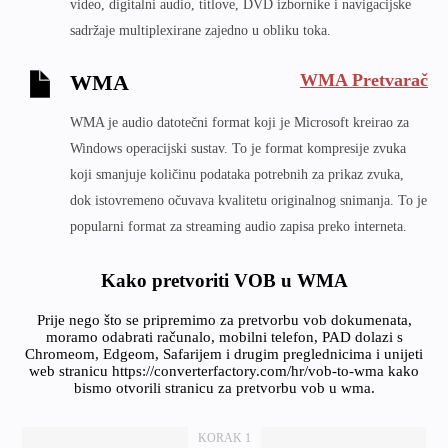
video, digitalni audio, titlove, DVD izbornike i navigacijske
sadržaje multiplexirane zajedno u obliku toka.
WMA Pretvarač
WMA
WMA je audio datotečni format koji je Microsoft kreirao za
Windows operacijski sustav. To je format kompresije zvuka
koji smanjuje količinu podataka potrebnih za prikaz zvuka,
dok istovremeno očuvava kvalitetu originalnog snimanja. To je
popularni format za streaming audio zapisa preko interneta.
Kako pretvoriti VOB u WMA
Prije nego što se pripremimo za pretvorbu vob dokumenata,
moramo odabrati računalo, mobilni telefon, PAD dolazi s
Chromeom, Edgeom, Safarijem i drugim preglednicima i unijeti
web stranicu https://converterfactory.com/hr/vob-to-wma kako
bismo otvorili stranicu za pretvorbu vob u wma.
KORAK 1