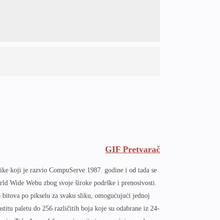
GIF Pretvarač
like koji je razvio CompuServe 1987. godine i od tada se
orld Wide Webu zbog svoje široke podrške i prenosivosti.
bitova po pikselu za svaku sliku, omogućujući jednoj
lastitu paletu do 256 različitih boja koje su odabrane iz 24-