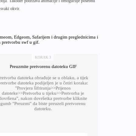
boja. Također podržava animacije i omogućuje posebnu
svaki okvir.
omeom, Edgeom, Safarijem i drugim preglednicima i
a pretvorbu swf u gif.
KORAK 3
Preuzmite pretvorenu datoteku GIF
retvorba datoteka obrađuje se u oblaku, a tijek
retvorbe datoteka podijeljen je u četiri koraka:
"Provjera šifriranja>>Prijenos
datoteke>>Pretvorba u tijeku>>Pretvorba je
dovršena", nakon dovršetka pretvorbe kliknite
gumb "Preuzmi" da biste preuzeli pretvorenu
datoteku.