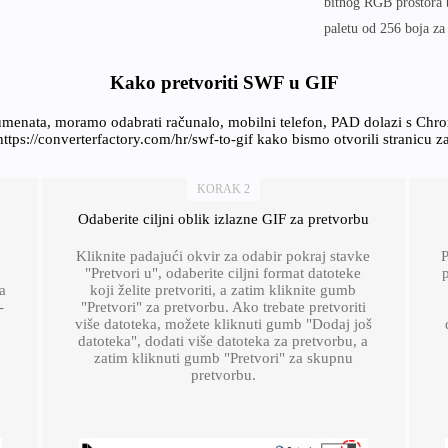
bitnog RGB prostora 
paletu od 256 boja za 
Kako pretvoriti SWF u GIF
kumenata, moramo odabrati računalo, mobilni telefon, PAD dolazi s Chr
https://converterfactory.com/hr/swf-to-gif kako bismo otvorili stranicu z
KORAK 2
Odaberite ciljni oblik izlazne GIF za pretvorbu
Kliknite padajući okvir za odabir pokraj stavke
P
"Pretvori u", odaberite ciljni format datoteke
p
a
koji želite pretvoriti, a zatim kliknite gumb
-
"Pretvori" za pretvorbu. Ako trebate pretvoriti
više datoteka, možete kliknuti gumb "Dodaj još
datoteka", dodati više datoteka za pretvorbu, a
zatim kliknuti gumb "Pretvori" za skupnu
pretvorbu.