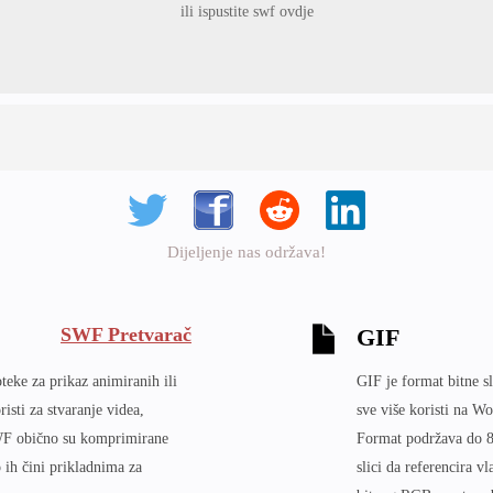
ili ispustite swf ovdje
Dijeljenje nas održava!
SWF Pretvarač
GIF
eke za prikaz animiranih ili
GIF je format bitne s
isti za stvaranje videa,
sve više koristi na W
 SWF obično su komprimirane
Format podržava do 8 
o ih čini prikladnima za
slici da referencira v