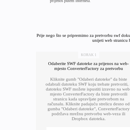
prijenos putem interneta.
Prije nego što se pripremimo za pretvorbu swf do
unijeti web stranicu 
KORAK 1
Odaberite SWF datoteke za prijenos na web-
mjesto ConverterFactory za pretvorbu
Kliknite gumb "Odaberi datoteke" da biste
odabrali datoteku SWF koju trebate pretvoriti, 
datoteku SWF možete ispustiti izravno na web
mjesto ConverterFactory da biste pretvorili
stranicu kada upravljate pretvorbom na
računalu. Kliknite padajuću strelicu desno od
gumba "Odaberi datoteke", ConverterFactory
podržava mrežnu pretvorbu web-veza ili
Dropbox datoteka.