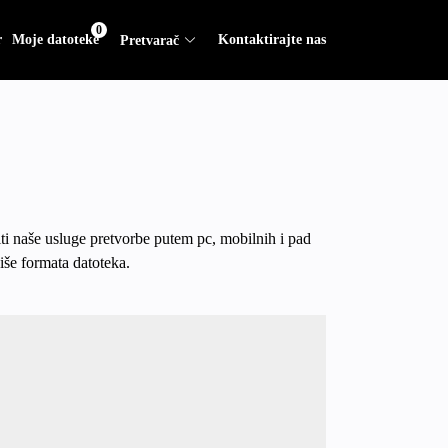
0
r
Moje datoteke
Kontaktirajte nas
Pretvarač
ti naše usluge pretvorbe putem pc, mobilnih i pad
iše formata datoteka.