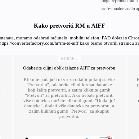
mogu reproducirati u 
profesionalne audio ap
Kako pretvoriti RM u AIFF
umenata, moramo odabrati računalo, mobilni telefon, PAD dolazi s Chr
https://converterfactory.com/hr/rm-to-aiff kako bismo otvorili stranicu z
KORAK 2
Odaberite ciljni oblik izlazne AIFF za pretvorbu
Kliknite padajući okvir za odabir pokraj stavke
P
"Pretvori u", odaberite ciljni format datoteke
p
a
koji želite pretvoriti, a zatim kliknite gumb
-
"Pretvori" za pretvorbu. Ako trebate pretvoriti
više datoteka, možete kliknuti gumb "Dodaj još
datoteka", dodati više datoteka za pretvorbu, a
zatim kliknuti gumb "Pretvori" za skupnu
pretvorbu.