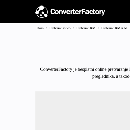
Dom
Pretvarač video
Pretvarač RM
Pretvarač RM u AIF
ConverterFactory je besplatni online pretvaranje
preglednika, a takođ