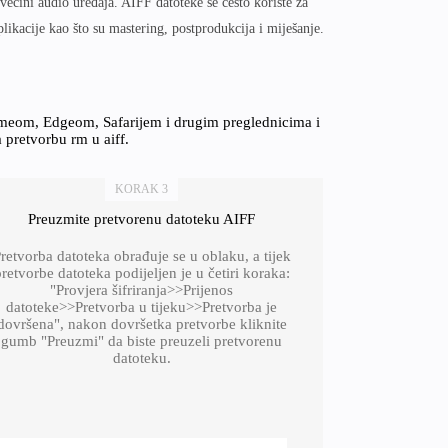
većini audio uređaja. AIFF datoteke se često koriste za
likacije kao što su mastering, postprodukcija i miješanje.
omeom, Edgeom, Safarijem i drugim preglednicima i
a pretvorbu rm u aiff.
KORAK 3
Preuzmite pretvorenu datoteku AIFF
retvorba datoteka obrađuje se u oblaku, a tijek
retvorbe datoteka podijeljen je u četiri koraka:
"Provjera šifriranja>>Prijenos
datoteke>>Pretvorba u tijeku>>Pretvorba je
dovršena", nakon dovršetka pretvorbe kliknite
gumb "Preuzmi" da biste preuzeli pretvorenu
datoteku.