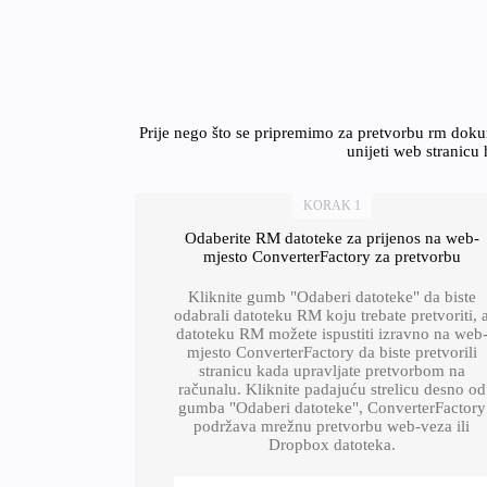
Prije nego što se pripremimo za pretvorbu rm dok
unijeti web stranicu 
KORAK 1
Odaberite RM datoteke za prijenos na web-
mjesto ConverterFactory za pretvorbu
Kliknite gumb "Odaberi datoteke" da biste
odabrali datoteku RM koju trebate pretvoriti, 
datoteku RM možete ispustiti izravno na web
mjesto ConverterFactory da biste pretvorili
stranicu kada upravljate pretvorbom na
računalu. Kliknite padajuću strelicu desno od
gumba "Odaberi datoteke", ConverterFactory
podržava mrežnu pretvorbu web-veza ili
Dropbox datoteka.