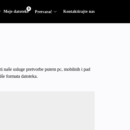
0
r
Moje datoteke
Kontaktirajte nas
Pretvarač
ti naše usluge pretvorbe putem pc, mobilnih i pad
iše formata datoteka.