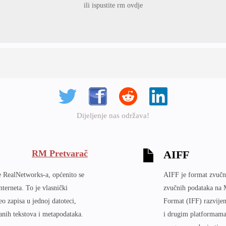
ili ispustite rm ovdje
Dijeljenje nas održava!
RM Pretvarač
AIFF
e RealNetworks-a, općenito se
AIFF je format zvučne
nterneta. To je vlasnički
zvučnih podataka na 
eo zapisa u jednoj datoteci,
Format (IFF) razvijen
anih tekstova i metapodataka.
i drugim platformama