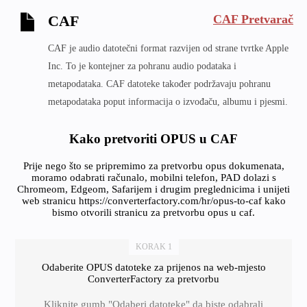
CAF Pretvarač
CAF
CAF je audio datotečni format razvijen od strane tvrtke Apple
Inc. To je kontejner za pohranu audio podataka i
metapodataka. CAF datoteke također podržavaju pohranu
metapodataka poput informacija o izvođaču, albumu i pjesmi.
Kako pretvoriti OPUS u CAF
Prije nego što se pripremimo za pretvorbu opus dokumenata,
moramo odabrati računalo, mobilni telefon, PAD dolazi s
Chromeom, Edgeom, Safarijem i drugim preglednicima i unijeti
web stranicu https://converterfactory.com/hr/opus-to-caf kako
bismo otvorili stranicu za pretvorbu opus u caf.
KORAK 1
Odaberite OPUS datoteke za prijenos na web-mjesto
ConverterFactory za pretvorbu
Kliknite gumb "Odaberi datoteke" da biste odabrali