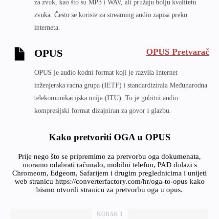
za zvuk, kao što su MP3 i WAV, ali pružaju bolju kvalitetu
zvuka. Često se koriste za streaming audio zapisa preko
interneta.
OPUS Pretvarač
OPUS
OPUS je audio kodni format koji je razvila Internet
inženjerska radna grupa (IETF) i standardizirala Međunarodna
telekomunikacijska unija (ITU). To je gubitni audio
kompresijski format dizajniran za govor i glazbu.
Kako pretvoriti OGA u OPUS
Prije nego što se pripremimo za pretvorbu oga dokumenata,
moramo odabrati računalo, mobilni telefon, PAD dolazi s
Chromeom, Edgeom, Safarijem i drugim preglednicima i unijeti
web stranicu https://converterfactory.com/hr/oga-to-opus kako
bismo otvorili stranicu za pretvorbu oga u opus.
KORAK 1