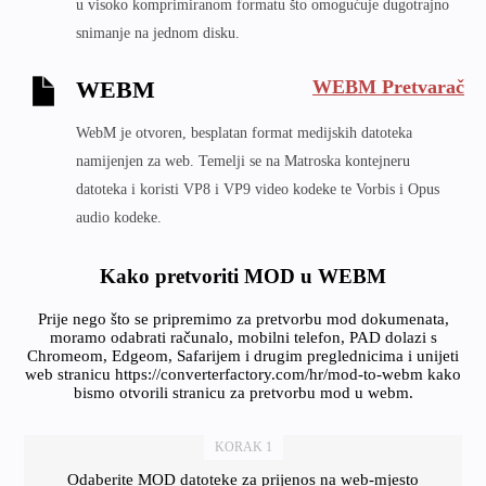
u visoko komprimiranom formatu što omogućuje dugotrajno
snimanje na jednom disku.
WEBM Pretvarač
WEBM
WebM je otvoren, besplatan format medijskih datoteka
namijenjen za web. Temelji se na Matroska kontejneru
datoteka i koristi VP8 i VP9 video kodeke te Vorbis i Opus
audio kodeke.
Kako pretvoriti MOD u WEBM
Prije nego što se pripremimo za pretvorbu mod dokumenata,
moramo odabrati računalo, mobilni telefon, PAD dolazi s
Chromeom, Edgeom, Safarijem i drugim preglednicima i unijeti
web stranicu https://converterfactory.com/hr/mod-to-webm kako
bismo otvorili stranicu za pretvorbu mod u webm.
KORAK 1
Odaberite MOD datoteke za prijenos na web-mjesto