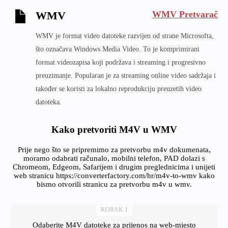
WMV Pretvarač
WMV
WMV je format video datoteke razvijen od strane Microsofta,
što označava Windows Media Video. To je komprimirani
format videozapisa koji podržava i streaming i progresivno
preuzimanje. Popularan je za streaming online video sadržaja i
također se koristi za lokalno reprodukciju preuzetih video
datoteka.
Kako pretvoriti M4V u WMV
Prije nego što se pripremimo za pretvorbu m4v dokumenata,
moramo odabrati računalo, mobilni telefon, PAD dolazi s
Chromeom, Edgeom, Safarijem i drugim preglednicima i unijeti
web stranicu https://converterfactory.com/hr/m4v-to-wmv kako
bismo otvorili stranicu za pretvorbu m4v u wmv.
KORAK 1
Odaberite M4V datoteke za prijenos na web-mjesto