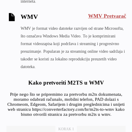
interneta.
WMV Pretvarač
WMV
WMV je format video datoteke razvijen od strane Microsofta,
što označava Windows Media Video. To je komprimirani
format videozapisa koji podržava i streaming i progresivno
preuzimanje. Popularan je za streaming online video sadržaja i
također se koristi za lokalno reprodukciju preuzetih video
datoteka.
Kako pretvoriti M2TS u WMV
Prije nego što se pripremimo za pretvorbu m2ts dokumenata,
moramo odabrati računalo, mobilni telefon, PAD dolazi s
Chromeom, Edgeom, Safarijem i drugim preglednicima i unijeti
web stranicu https://converterfactory.com/hr/m2ts-to-wmv kako
bismo otvorili stranicu za pretvorbu m2ts u wmv.
KORAK 1