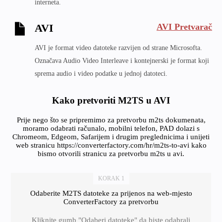
interneta.
AVI Pretvarač
AVI
AVI je format video datoteke razvijen od strane Microsofta.
Označava Audio Video Interleave i kontejnerski je format koji
sprema audio i video podatke u jednoj datoteci.
Kako pretvoriti M2TS u AVI
Prije nego što se pripremimo za pretvorbu m2ts dokumenata,
moramo odabrati računalo, mobilni telefon, PAD dolazi s
Chromeom, Edgeom, Safarijem i drugim preglednicima i unijeti
web stranicu https://converterfactory.com/hr/m2ts-to-avi kako
bismo otvorili stranicu za pretvorbu m2ts u avi.
KORAK 1
Odaberite M2TS datoteke za prijenos na web-mjesto
ConverterFactory za pretvorbu
Kliknite gumb "Odaberi datoteke" da biste odabrali