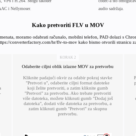
k, VP6 i H.264. Mogu također
codec-a što omogućava
AAC i Nellymoser.
audio sadržaja.
Kako pretvoriti FLV u MOV
kumenata, moramo odabrati računalo, mobilni telefon, PAD dolazi s Chr
https://converterfactory.com/hr/flv-to-mov kako bismo otvorili stranicu z
KORAK 2
Odaberite ciljni oblik izlazne MOV za pretvorbu
Kliknite padajući okvir za odabir pokraj stavke
P
"Pretvori u", odaberite ciljni format datoteke
p
a
koji želite pretvoriti, a zatim kliknite gumb
-
"Pretvori" za pretvorbu. Ako trebate pretvoriti
više datoteka, možete kliknuti gumb "Dodaj još
datoteka", dodati više datoteka za pretvorbu, a
zatim kliknuti gumb "Pretvori" za skupnu
pretvorbu.