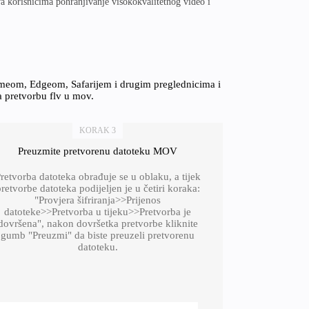
 korisnicima pohranjivanje visokokvalitetnog video i
omeom, Edgeom, Safarijem i drugim preglednicima i
a pretvorbu flv u mov.
KORAK 3
Preuzmite pretvorenu datoteku MOV
retvorba datoteka obrađuje se u oblaku, a tijek
retvorbe datoteka podijeljen je u četiri koraka:
"Provjera šifriranja>>Prijenos
datoteke>>Pretvorba u tijeku>>Pretvorba je
dovršena", nakon dovršetka pretvorbe kliknite
gumb "Preuzmi" da biste preuzeli pretvorenu
datoteku.