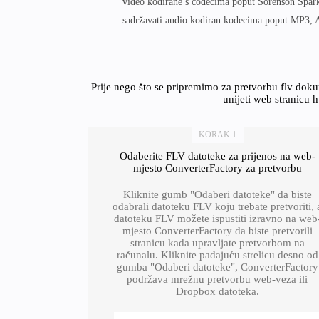
video kodirane s codecima poput Sorenson Spar
sadržavati audio kodiran kodecima poput MP3, 
Prije nego što se pripremimo za pretvorbu flv do
unijeti web stranicu 
KORAK 1
Odaberite FLV datoteke za prijenos na web-
mjesto ConverterFactory za pretvorbu
Kliknite gumb "Odaberi datoteke" da biste
odabrali datoteku FLV koju trebate pretvoriti, 
datoteku FLV možete ispustiti izravno na web
mjesto ConverterFactory da biste pretvorili
stranicu kada upravljate pretvorbom na
računalu. Kliknite padajuću strelicu desno od
gumba "Odaberi datoteke", ConverterFactory
podržava mrežnu pretvorbu web-veza ili
Dropbox datoteka.