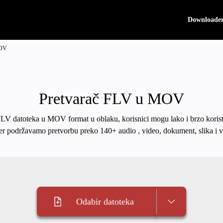
Downloade
MOV
Pretvarač FLV u MOV
FLV datoteka u MOV format u oblaku, korisnici mogu lako i brzo korist
er podržavamo pretvorbu preko 140+ audio , video, dokument, slika i v
Odabir datoteka