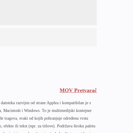
MOV Pretvarač
atoteka razvijen od strane Applea i kompatibilan je s
a, Macintosh i Windows. To je multimedijski kontejner
više tragova, svaki od kojih pohranjuje određenu vrstu
, efekte ili tekst (npr. za titlove). Podržava široku paletu