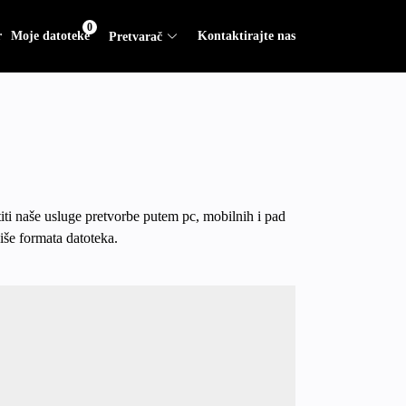
0
r
Moje datoteke
Kontaktirajte nas
Pretvarač
iti naše usluge pretvorbe putem pc, mobilnih i pad
iše formata datoteka.