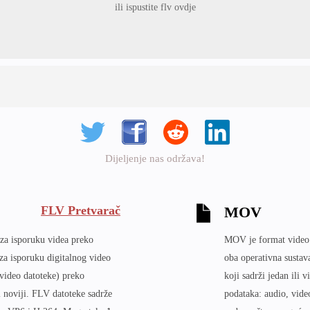
ili ispustite flv ovdje
Dijeljenje nas održava!
FLV Pretvarač
MOV
za isporuku videa preko
MOV je format video d
 za isporuku digitalnog video
oba operativna sustav
 video datoteke) preko
koji sadrži jedan ili 
i noviji. FLV datoteke sadrže
podataka: audio, video