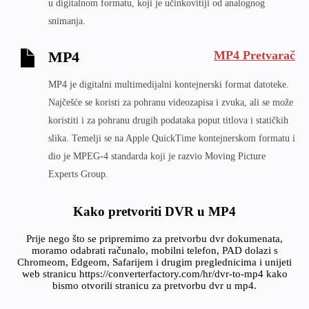
u digitalnom formatu, koji je učinkovitiji od analognog
snimanja.
MP4 Pretvarač
MP4
MP4 je digitalni multimedijalni kontejnerski format datoteke.
Najčešće se koristi za pohranu videozapisa i zvuka, ali se može
koristiti i za pohranu drugih podataka poput titlova i statičkih
slika. Temelji se na Apple QuickTime kontejnerskom formatu i
dio je MPEG-4 standarda koji je razvio Moving Picture
Experts Group.
Kako pretvoriti DVR u MP4
Prije nego što se pripremimo za pretvorbu dvr dokumenata,
moramo odabrati računalo, mobilni telefon, PAD dolazi s
Chromeom, Edgeom, Safarijem i drugim preglednicima i unijeti
web stranicu https://converterfactory.com/hr/dvr-to-mp4 kako
bismo otvorili stranicu za pretvorbu dvr u mp4.