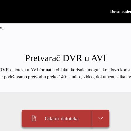
Downloade
AVI
Pretvarač DVR u AVI
 DVR datoteka u AVI format u oblaku, korisnici mogu lako i brzo koristi
er podržavamo pretvorbu preko 140+ audio , video, dokument, slika i v
Odabir datoteka