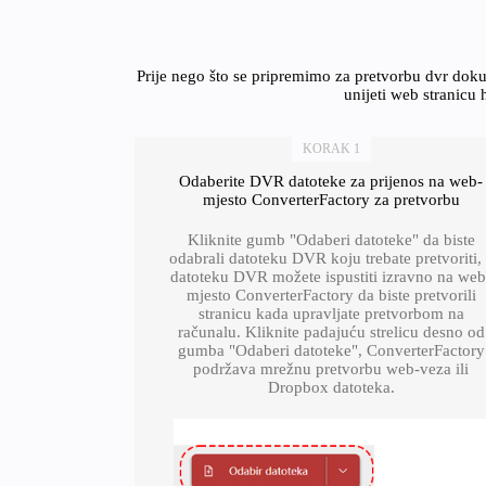
Prije nego što se pripremimo za pretvorbu dvr do
unijeti web stranicu 
KORAK 1
Odaberite DVR datoteke za prijenos na web-
mjesto ConverterFactory za pretvorbu
Kliknite gumb "Odaberi datoteke" da biste
odabrali datoteku DVR koju trebate pretvoriti,
datoteku DVR možete ispustiti izravno na web
mjesto ConverterFactory da biste pretvorili
stranicu kada upravljate pretvorbom na
računalu. Kliknite padajuću strelicu desno od
gumba "Odaberi datoteke", ConverterFactory
podržava mrežnu pretvorbu web-veza ili
Dropbox datoteka.