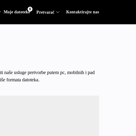
0
r
Moje datoteke
Kontaktirajte nas
Pretvarač
ti naše usluge pretvorbe putem pc, mobilnih i pad
iše formata datoteka.