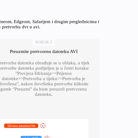
omeom, Edgeom, Safarijem i drugim preglednicima i
a pretvorbu dvr u avi.
KORAK 3
Preuzmite pretvorenu datoteku AVI
retvorba datoteka obrađuje se u oblaku, a tijek
retvorbe datoteka podijeljen je u četiri koraka:
"Provjera šifriranja>>Prijenos
datoteke>>Pretvorba u tijeku>>Pretvorba je
dovršena", nakon dovršetka pretvorbe kliknite
gumb "Preuzmi" da biste preuzeli pretvorenu
datoteku.