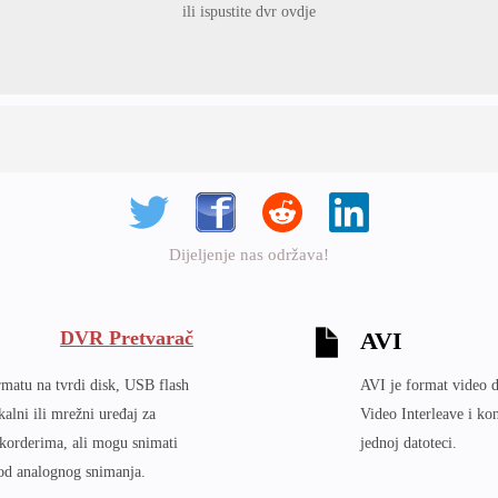
ili ispustite dvr ovdje
Dijeljenje nas održava!
DVR Pretvarač
AVI
matu na tvrdi disk, USB flash
AVI je format video d
alni ili mrežni uređaj za
Video Interleave i ko
ekorderima, ali mogu snimati
jednoj datoteci.
 od analognog snimanja.