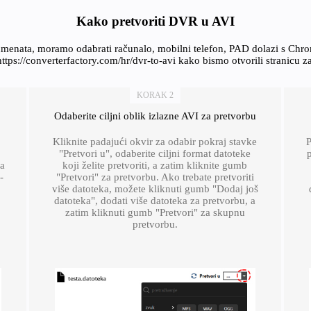
Kako pretvoriti DVR u AVI
kumenata, moramo odabrati računalo, mobilni telefon, PAD dolazi s Chr
https://converterfactory.com/hr/dvr-to-avi kako bismo otvorili stranicu z
KORAK 2
Odaberite ciljni oblik izlazne AVI za pretvorbu
Kliknite padajući okvir za odabir pokraj stavke
P
"Pretvori u", odaberite ciljni format datoteke
p
 a
koji želite pretvoriti, a zatim kliknite gumb
-
"Pretvori" za pretvorbu. Ako trebate pretvoriti
više datoteka, možete kliknuti gumb "Dodaj još
datoteka", dodati više datoteka za pretvorbu, a
zatim kliknuti gumb "Pretvori" za skupnu
pretvorbu.