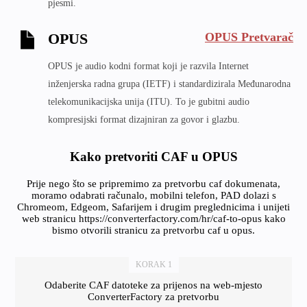
pjesmi.
OPUS Pretvarač
OPUS
OPUS je audio kodni format koji je razvila Internet
inženjerska radna grupa (IETF) i standardizirala Međunarodna
telekomunikacijska unija (ITU). To je gubitni audio
kompresijski format dizajniran za govor i glazbu.
Kako pretvoriti CAF u OPUS
Prije nego što se pripremimo za pretvorbu caf dokumenata,
moramo odabrati računalo, mobilni telefon, PAD dolazi s
Chromeom, Edgeom, Safarijem i drugim preglednicima i unijeti
web stranicu https://converterfactory.com/hr/caf-to-opus kako
bismo otvorili stranicu za pretvorbu caf u opus.
KORAK 1
Odaberite CAF datoteke za prijenos na web-mjesto
ConverterFactory za pretvorbu