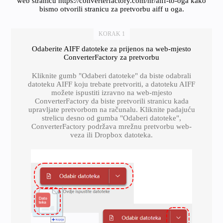
web stranicu https://converterfactory.com/hr/aiff-to-oga kako
bismo otvorili stranicu za pretvorbu aiff u oga.
KORAK 1
Odaberite AIFF datoteke za prijenos na web-mjesto
ConverterFactory za pretvorbu
Kliknite gumb "Odaberi datoteke" da biste odabrali
datoteku AIFF koju trebate pretvoriti, a datoteku AIFF
možete ispustiti izravno na web-mjesto
ConverterFactory da biste pretvorili stranicu kada
upravljate pretvorbom na računalu. Kliknite padajuću
strelicu desno od gumba "Odaberi datoteke",
ConverterFactory podržava mrežnu pretvorbu web-
veza ili Dropbox datoteka.