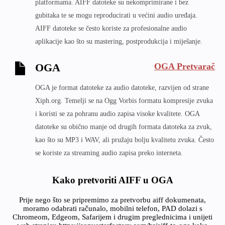
platformama. AIFF datoteke su nekomprimirane i bez
gubitaka te se mogu reproducirati u većini audio uređaja.
AIFF datoteke se često koriste za profesionalne audio
aplikacije kao što su mastering, postprodukcija i miješanje.
OGA Pretvarač
OGA
OGA je format datoteke za audio datoteke, razvijen od strane
Xiph.org. Temelji se na Ogg Vorbis formatu kompresije zvuka
i koristi se za pohranu audio zapisa visoke kvalitete. OGA
datoteke su obično manje od drugih formata datoteka za zvuk,
kao što su MP3 i WAV, ali pružaju bolju kvalitetu zvuka. Često
se koriste za streaming audio zapisa preko interneta.
Kako pretvoriti AIFF u OGA
Prije nego što se pripremimo za pretvorbu aiff dokumenata,
moramo odabrati računalo, mobilni telefon, PAD dolazi s
Chromeom, Edgeom, Safarijem i drugim preglednicima i unijeti