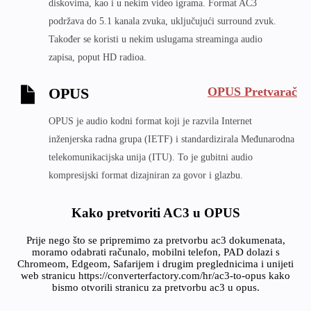
diskovima, kao i u nekim video igrama. Format AC3
podržava do 5.1 kanala zvuka, uključujući surround zvuk.
Također se koristi u nekim uslugama streaminga audio
zapisa, poput HD radioa.
OPUS Pretvarač
OPUS
OPUS je audio kodni format koji je razvila Internet
inženjerska radna grupa (IETF) i standardizirala Međunarodna
telekomunikacijska unija (ITU). To je gubitni audio
kompresijski format dizajniran za govor i glazbu.
Kako pretvoriti AC3 u OPUS
Prije nego što se pripremimo za pretvorbu ac3 dokumenata,
moramo odabrati računalo, mobilni telefon, PAD dolazi s
Chromeom, Edgeom, Safarijem i drugim preglednicima i unijeti
web stranicu https://converterfactory.com/hr/ac3-to-opus kako
bismo otvorili stranicu za pretvorbu ac3 u opus.