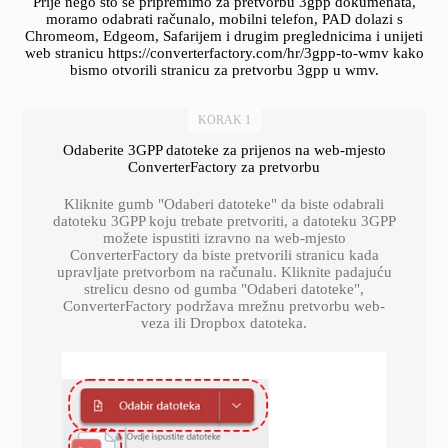
Prije nego što se pripremimo za pretvorbu 3gpp dokumenata,
moramo odabrati računalo, mobilni telefon, PAD dolazi s
Chromeom, Edgeom, Safarijem i drugim preglednicima i unijeti
web stranicu https://converterfactory.com/hr/3gpp-to-wmv kako
bismo otvorili stranicu za pretvorbu 3gpp u wmv.
KORAK 1
Odaberite 3GPP datoteke za prijenos na web-mjesto
ConverterFactory za pretvorbu
Kliknite gumb "Odaberi datoteke" da biste odabrali
datoteku 3GPP koju trebate pretvoriti, a datoteku 3GPP
možete ispustiti izravno na web-mjesto
ConverterFactory da biste pretvorili stranicu kada
upravljate pretvorbom na računalu. Kliknite padajuću
strelicu desno od gumba "Odaberi datoteke",
ConverterFactory podržava mrežnu pretvorbu web-
veza ili Dropbox datoteka.