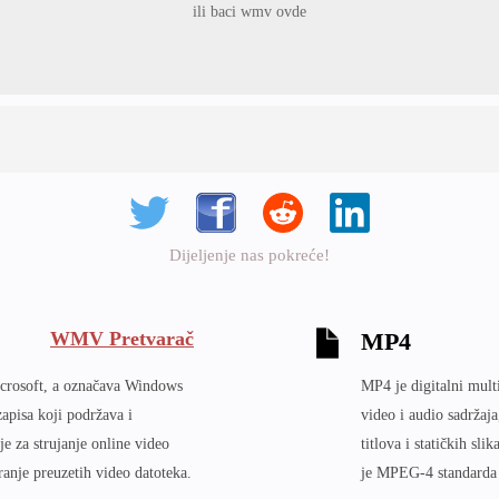
ili baci wmv ovde
Dijeljenje nas pokreće!
WMV Pretvarač
MP4
icrosoft, a označava Windows
MP4 je digitalni mult
apisa koji podržava i
video i audio sadržaja
e za strujanje online video
titlova i statičkih sl
iranje preuzetih video datoteka.
je MPEG-4 standarda 