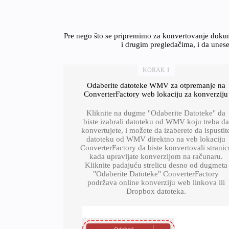
Pre nego što se pripremimo za konvertovanje doku
i drugim pregledačima, i da unes
KORAK 1
Odaberite datoteke WMV za otpremanje na
ConverterFactory web lokaciju za konverziju
Kliknite na dugme "Odaberite Datoteke" da
biste izabrali datoteku od WMV koju treba da
konvertujete, i možete da izaberete da ispustit
datoteku od WMV direktno na veb lokaciju
ConverterFactory da biste konvertovali stranic
kada upravljate konverzijom na računaru.
Kliknite padajuću strelicu desno od dugmeta
"Odaberite Datoteke" ConverterFactory
podržava online konverziju web linkova ili
Dropbox datoteka.