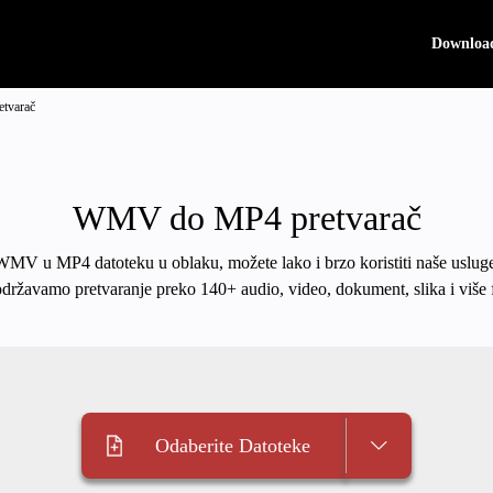
Downloa
tvarač
WMV do MP4 pretvarač
i WMV u MP4 datoteku u oblaku, možete lako i brzo koristiti naše usluge
održavamo pretvaranje preko 140+ audio, video, dokument, slika i više 
Odaberite Datoteke