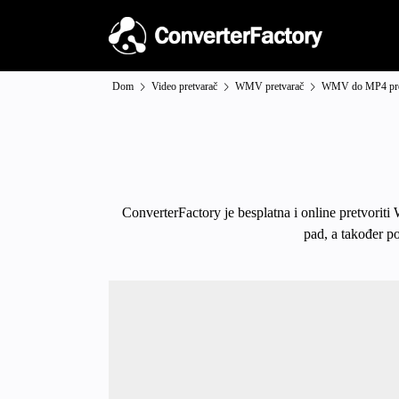
Dom
Video pretvarač
WMV pretvarač
WMV do MP4 pre
ConverterFactory je besplatna i online pretvorit
pad, a također p