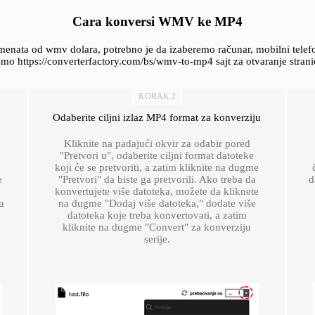
Cara konversi WMV ke MP4
menata od wmv dolara, potrebno je da izaberemo računar, mobilni tele
emo https://converterfactory.com/bs/wmv-to-mp4 sajt za otvaranje stra
KORAK 2
Odaberite ciljni izlaz MP4 format za konverziju
Kliknite na padajući okvir za odabir pored
"Pretvori u", odaberite ciljni format datoteke
koji će se pretvoriti, a zatim kliknite na dugme
e
"Pretvori" da biste ga pretvorili. Ako treba da
d
konvertujete više datoteka, možete da kliknete
u
na dugme "Dodaj više datoteka," dodate više
datoteka koje treba konvertovati, a zatim
kliknite na dugme "Convert" za konverziju
serije.