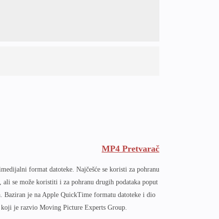
MP4 Pretvarač
imedijalni format datoteke. Najčešće se koristi za pohranu
, ali se može koristiti i za pohranu drugih podataka poput
ika. Baziran je na Apple QuickTime formatu datoteke i dio
koji je razvio Moving Picture Experts Group.