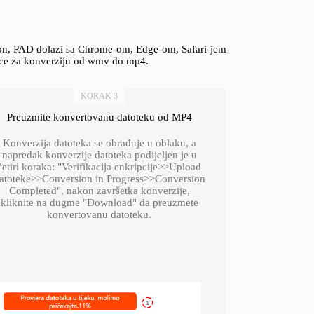
fon, PAD dolazi sa Chrome-om, Edge-om, Safari-jem
nice za konverziju od wmv do mp4.
KORAK 3
Preuzmite konvertovanu datoteku od MP4
Konverzija datoteka se obrađuje u oblaku, a
napredak konverzije datoteka podijeljen je u
četiri koraka: "Verifikacija enkripcije>>Upload
atoteke>>Conversion in Progress>>Conversion
Completed", nakon završetka konverzije,
kliknite na dugme "Download" da preuzmete
konvertovanu datoteku.