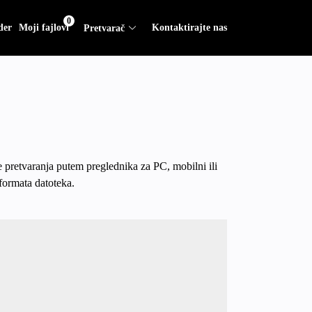
0
der
Moji fajlovi
Kontaktirajte nas
Pretvarač
 pretvaranja putem preglednika za PC, mobilni ili
formata datoteka.