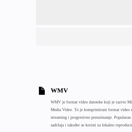
WMV
WMV je format video datoteke koji je razvio M
Media Video. To je komprimirani format video z
streaming i progresivno preuzimanje. Popularan j
sadržaja i također se koristi za lokalno reproduc