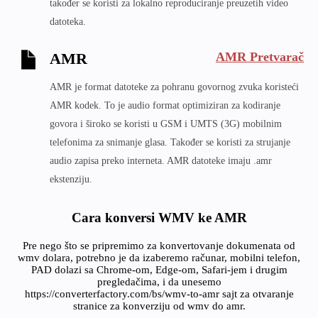
također se koristi za lokalno reproduciranje preuzetih video
datoteka.
AMR Pretvarač
AMR
AMR je format datoteke za pohranu govornog zvuka koristeći
AMR kodek. To je audio format optimiziran za kodiranje
govora i široko se koristi u GSM i UMTS (3G) mobilnim
telefonima za snimanje glasa. Također se koristi za strujanje
audio zapisa preko interneta. AMR datoteke imaju .amr
ekstenziju.
Cara konversi WMV ke AMR
Pre nego što se pripremimo za konvertovanje dokumenata od
wmv dolara, potrebno je da izaberemo računar, mobilni telefon,
PAD dolazi sa Chrome-om, Edge-om, Safari-jem i drugim
pregledačima, i da unesemo
https://converterfactory.com/bs/wmv-to-amr sajt za otvaranje
stranice za konverziju od wmv do amr.