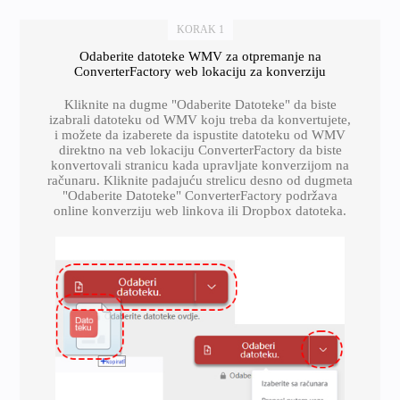
KORAK 1
Odaberite datoteke WMV za otpremanje na
ConverterFactory web lokaciju za konverziju
Kliknite na dugme "Odaberite Datoteke" da biste
izabrali datoteku od WMV koju treba da konvertujete,
i možete da izaberete da ispustite datoteku od WMV
direktno na veb lokaciju ConverterFactory da biste
konvertovali stranicu kada upravljate konverzijom na
računaru. Kliknite padajuću strelicu desno od dugmeta
"Odaberite Datoteke" ConverterFactory podržava
online konverziju web linkova ili Dropbox datoteka.