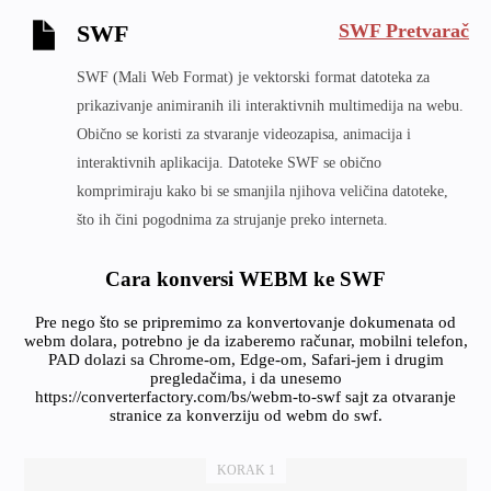
SWF Pretvarač
SWF
SWF (Mali Web Format) je vektorski format datoteka za
prikazivanje animiranih ili interaktivnih multimedija na webu.
Obično se koristi za stvaranje videozapisa, animacija i
interaktivnih aplikacija. Datoteke SWF se obično
komprimiraju kako bi se smanjila njihova veličina datoteke,
što ih čini pogodnima za strujanje preko interneta.
Cara konversi WEBM ke SWF
Pre nego što se pripremimo za konvertovanje dokumenata od
webm dolara, potrebno je da izaberemo računar, mobilni telefon,
PAD dolazi sa Chrome-om, Edge-om, Safari-jem i drugim
pregledačima, i da unesemo
https://converterfactory.com/bs/webm-to-swf sajt za otvaranje
stranice za konverziju od webm do swf.
KORAK 1