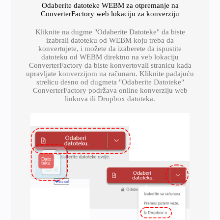
Odaberite datoteke WEBM za otpremanje na
ConverterFactory web lokaciju za konverziju
Kliknite na dugme "Odaberite Datoteke" da biste
izabrali datoteku od WEBM koju treba da
konvertujete, i možete da izaberete da ispustite
datoteku od WEBM direktno na veb lokaciju
ConverterFactory da biste konvertovali stranicu kada
upravljate konverzijom na računaru. Kliknite padajuću
strelicu desno od dugmeta "Odaberite Datoteke"
ConverterFactory podržava online konverziju web
linkova ili Dropbox datoteka.