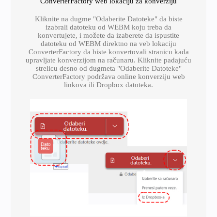
ConverterFactory web lokaciju za konverziju
Kliknite na dugme "Odaberite Datoteke" da biste
izabrali datoteku od WEBM koju treba da
konvertujete, i možete da izaberete da ispustite
datoteku od WEBM direktno na veb lokaciju
ConverterFactory da biste konvertovali stranicu kada
upravljate konverzijom na računaru. Kliknite padajuću
strelicu desno od dugmeta "Odaberite Datoteke"
ConverterFactory podržava online konverziju web
linkova ili Dropbox datoteka.