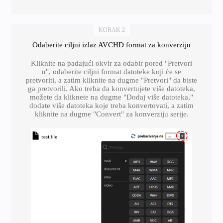
KORAK 2
Odaberite ciljni izlaz AVCHD format za konverziju
Kliknite na padajući okvir za odabir pored "Pretvori
u", odaberite ciljni format datoteke koji će se
pretvoriti, a zatim kliknite na dugme "Pretvori" da biste
ga pretvorili. Ako treba da konvertujete više datoteka,
možete da kliknete na dugme "Dodaj više datoteka,"
dodate više datoteka koje treba konvertovati, a zatim
kliknite na dugme "Convert" za konverziju serije.