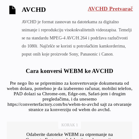
AVCHD Pretvarač
AVCHD
AVCHD je format zasnovan na datotekama za digitalno
snimanje i reprodukciju visokokvalitetnih videozapisa. Temelji
se na standardu MPEG-4 AVC/H.264 i podržava razlučivosti
do 1080i. Najčešće se koristi u potrošačkim kamkorderima,
poput onih koje proizvode Sony, Panasonic i Canon.
Cara konversi WEBM ke AVCHD
Pre nego što se pripremimo za konvertovanje dokumenata od
webm dolara, potrebno je da izaberemo računar, mobilni telefon,
PAD dolazi sa Chrome-om, Edge-om, Safari-jem i drugim
pregledačima, i da unesemo
https://converterfactory.com/bs/webm-to-avchd sajt za otvaranje
stranice za konverziju od webm do avchd.
KORAK 1
Odaberite datoteke WEBM za otpremanje na