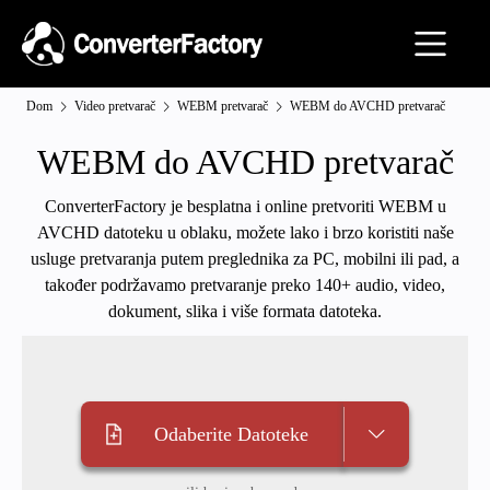
Dom
Video pretvarač
WEBM pretvarač
WEBM do AVCHD pretvarač
WEBM do AVCHD pretvarač
ConverterFactory je besplatna i online pretvoriti WEBM u
AVCHD datoteku u oblaku, možete lako i brzo koristiti naše
usluge pretvaranja putem preglednika za PC, mobilni ili pad, a
također podržavamo pretvaranje preko 140+ audio, video,
dokument, slika i više formata datoteka.
Odaberite Datoteke