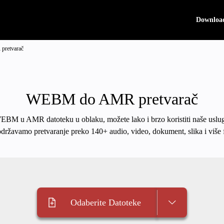
Downloa
retvarač
WEBM do AMR pretvarač
 WEBM u AMR datoteku u oblaku, možete lako i brzo koristiti naše uslug
održavamo pretvaranje preko 140+ audio, video, dokument, slika i više 
Odaberite Datoteke