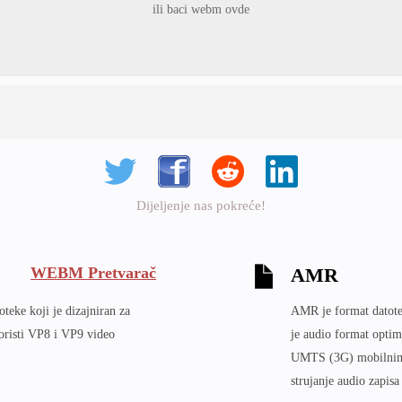
ili baci webm ovde
Dijeljenje nas pokreće!
WEBM Pretvarač
AMR
teke koji je dizajniran za
AMR je format datote
oristi VP8 i VP9 video
je audio format optim
UMTS (3G) mobilnim t
strujanje audio zapis