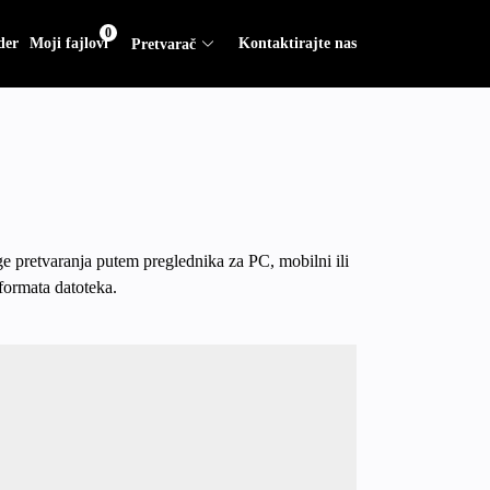
0
der
Moji fajlovi
Kontaktirajte nas
Pretvarač
e pretvaranja putem preglednika za PC, mobilni ili
formata datoteka.