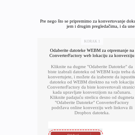
Pre nego što se pripremimo za konvertovanje dok
jem i drugim pregledačima, i da une
KORAK 1
Odaberite datoteke WEBM za otpremanje na
ConverterFactory web lokaciju za konverziju
Kliknite na dugme "Odaberite Datoteke" da
biste izabrali datoteku od WEBM koju treba d
konvertujete, i možete da izaberete da ispustit
datoteku od WEBM direktno na veb lokaciju
ConverterFactory da biste konvertovali stranic
kada upravljate konverzijom na računaru.
Kliknite padajuću strelicu desno od dugmeta
"Odaberite Datoteke" ConverterFactory
podržava online konverziju web linkova ili
Dropbox datoteka.