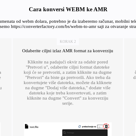
Cara konversi WEBM ke AMR
umenata od webm dolara, potrebno je da izaberemo računar, mobilni te
semo https://converterfactory.com/bs/webm-to-amr sajt za otvaranje st
KORAK 2
Odaberite ciljni izlaz AMR format za konverziju
Kliknite na padajući okvir za odabir pored
"Pretvori u", odaberite ciljni format datoteke
a
koji će se pretvoriti, a zatim kliknite na dugme
e
"Pretvori" da biste ga pretvorili. Ako treba da
d
konvertujete više datoteka, možete da kliknete
u
na dugme "Dodaj više datoteka," dodate više
datoteka koje treba konvertovati, a zatim
kliknite na dugme "Convert" za konverziju
serije.