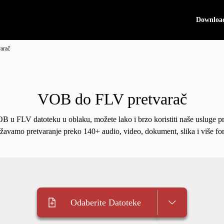
Downloa
arač
VOB do FLV pretvarač
OB u FLV datoteku u oblaku, možete lako i brzo koristiti naše usluge p
žavamo pretvaranje preko 140+ audio, video, dokument, slika i više fo
Odaberite Datoteke