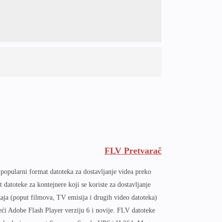
FLV Pretvarač
popularni format datoteka za dostavljanje videa preko
t datoteke za kontejnere koji se koriste za dostavljanje
žaja (poput filmova, TV emisija i drugih video datoteka)
teći Adobe Flash Player verziju 6 i novije. FLV datoteke