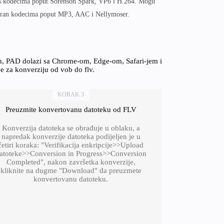
 s kodecima poput Sorenson Spark, VP6 i H.264. Mogu
diran kodecima poput MP3, AAC i Nellymoser.
on, PAD dolazi sa Chrome-om, Edge-om, Safari-jem i
ce za konverziju od vob do flv.
KORAK 3
Preuzmite konvertovanu datoteku od FLV
Konverzija datoteka se obrađuje u oblaku, a
napredak konverzije datoteka podijeljen je u
četiri koraka: "Verifikacija enkripcije>>Upload
atoteke>>Conversion in Progress>>Conversion
Completed", nakon završetka konverzije,
kliknite na dugme "Download" da preuzmete
konvertovanu datoteku.