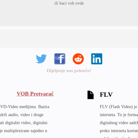
ili baci vob ovde
Dijeljenje nas pokreće!
VOB Pretvarač
FLV
 DVD-Video medijima. Bazira
FLV (Flash Video) je 
drži audio, video i druge
interneta. To je forma
 digitalni video, digitalni
digitalnog video sadr
je multiplexirane zajedno u
preko interneta koris