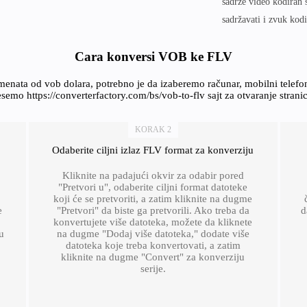
sadrže video kodiran
sadržavati i zvuk ko
Cara konversi VOB ke FLV
enata od vob dolara, potrebno je da izaberemo računar, mobilni telef
emo https://converterfactory.com/bs/vob-to-flv sajt za otvaranje strani
KORAK 2
Odaberite ciljni izlaz FLV format za konverziju
Kliknite na padajući okvir za odabir pored
"Pretvori u", odaberite ciljni format datoteke
koji će se pretvoriti, a zatim kliknite na dugme
e
"Pretvori" da biste ga pretvorili. Ako treba da
d
konvertujete više datoteka, možete da kliknete
u
na dugme "Dodaj više datoteka," dodate više
datoteka koje treba konvertovati, a zatim
kliknite na dugme "Convert" za konverziju
serije.