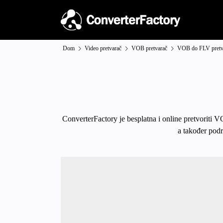
Dom
Video pretvarač
VOB pretvarač
VOB do FLV pretv
ConverterFactory je besplatna i online pretvoriti V
a također podr