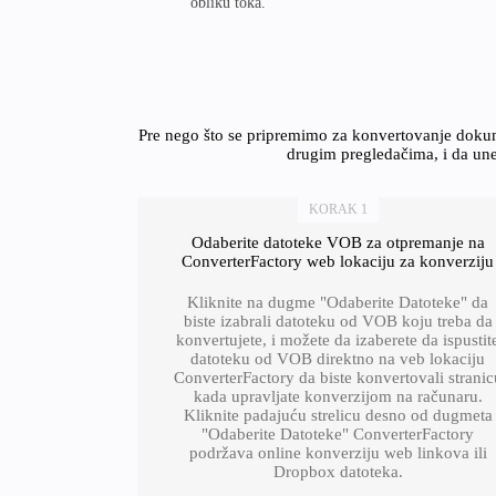
obliku toka.
Pre nego što se pripremimo za konvertovanje dokum
drugim pregledačima, i da unes
KORAK 1
Odaberite datoteke VOB za otpremanje na
ConverterFactory web lokaciju za konverziju
Kliknite na dugme "Odaberite Datoteke" da
biste izabrali datoteku od VOB koju treba da
konvertujete, i možete da izaberete da ispustit
datoteku od VOB direktno na veb lokaciju
ConverterFactory da biste konvertovali stranic
kada upravljate konverzijom na računaru.
Kliknite padajuću strelicu desno od dugmeta
"Odaberite Datoteke" ConverterFactory
podržava online konverziju web linkova ili
Dropbox datoteka.