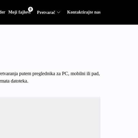
0
der
Moji fajlovi
Kontaktirajte nas
Pretvarač
retvaranja putem preglednika za PC, mobilni ili pad,
rmata datoteka.