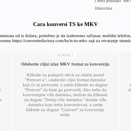
i meta podataka. MKV
filmovima.
Cara konversi TS ke MKV
menata od ts dolara, potrebno je da izaberemo računar, mobilni telefo
semo https://converterfactory.com/bs/ts-to-mkv sajt za otvaranje strani
KORAK 2
Odaberite ciljni izlaz MKV format za konverziju
Kliknite na padajući okvir za odabir pored
"Pretvori u", odaberite ciljni format datoteke
koji će se pretvoriti, a zatim kliknite na dugme
e
"Pretvori" da biste ga pretvorili. Ako treba da
d
konvertujete više datoteka, možete da kliknete
u
na dugme "Dodaj više datoteka," dodate više
datoteka koje treba konvertovati, a zatim
kliknite na dugme "Convert" za konverziju
serije.