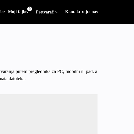
0
der
Moji fajlovi
Kontaktirajte nas
Pretvarač
tvaranja putem preglednika za PC, mobilni ili pad, a
mata datoteka.