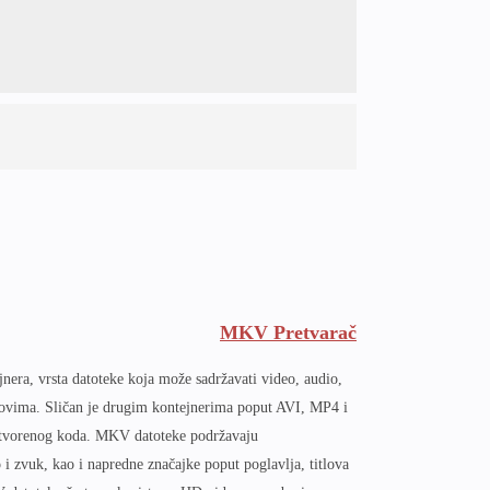
MKV Pretvarač
era, vrsta datoteke koja može sadržavati video, audio,
itlovima. Sličan je drugim kontejnerima poput AVI, MP4 i
otvorenog koda. MKV datoteke podržavaju
 i zvuk, kao i napredne značajke poput poglavlja, titlova