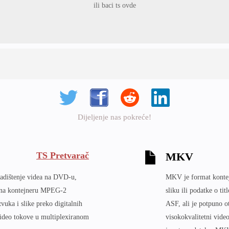
ili baci ts ovde
Dijeljenje nas pokreće!
TS Pretvarač
MKV
kladištenje videa na DVD-u,
MKV je format kontejn
se na kontejneru MPEG-2
sliku ili podatke o t
zvuka i slike preko digitalnih
ASF, ali je potpuno 
video tokove u multiplexiranom
visokokvalitetni video