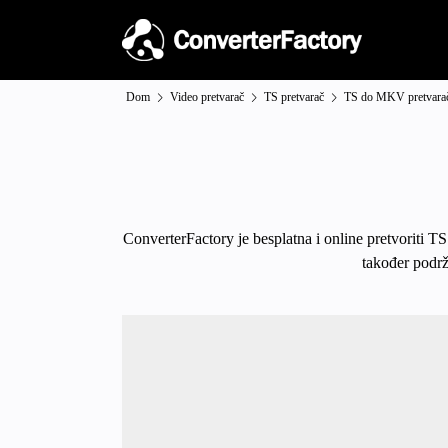
Dom
Video pretvarač
TS pretvarač
TS do MKV pretvara
ConverterFactory je besplatna i online pretvoriti T
također podrž