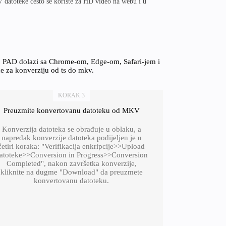
 datoteke često se koriste za HD video na webu i u
n, PAD dolazi sa Chrome-om, Edge-om, Safari-jem i
ce za konverziju od ts do mkv.
KORAK 3
Preuzmite konvertovanu datoteku od MKV
Konverzija datoteka se obrađuje u oblaku, a
napredak konverzije datoteka podijeljen je u
četiri koraka: "Verifikacija enkripcije>>Upload
atoteke>>Conversion in Progress>>Conversion
Completed", nakon završetka konverzije,
kliknite na dugme "Download" da preuzmete
konvertovanu datoteku.