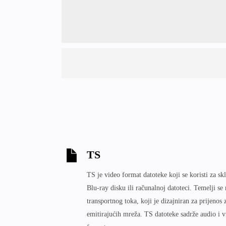
TS
TS je video format datoteke koji se koristi za s
Blu-ray disku ili računalnoj datoteci. Temelji 
transportnog toka, koji je dizajniran za prijenos 
emitirajućih mreža. TS datoteke sadrže audio i 