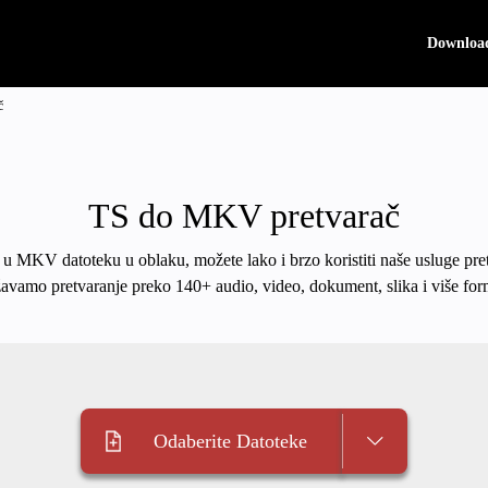
Downloa
č
TS do MKV pretvarač
S u MKV datoteku u oblaku, možete lako i brzo koristiti naše usluge pre
avamo pretvaranje preko 140+ audio, video, dokument, slika i više for
Odaberite Datoteke