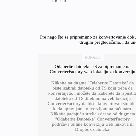
formatu.
Pre nego što se pripremimo za konvertovanje doku
drugim pregledačima, i da une
KORAK 1
Odaberite datoteke TS za otpremanje na
ConverterFactory web lokaciju za konverziju
Kliknite na dugme "Odaberite Datoteke" da
biste izabrali datoteku od TS koju treba da
konvertujete, i možete da izaberete da ispustit
datoteku od TS direktno na veb lokaciju
ConverterFactory da biste konvertovali stranic
kada upravljate konverzijom na računaru.
Kliknite padajuću strelicu desno od dugmeta
"Odaberite Datoteke" ConverterFactory
podržava online konverziju web linkova ili
Dropbox datoteka.